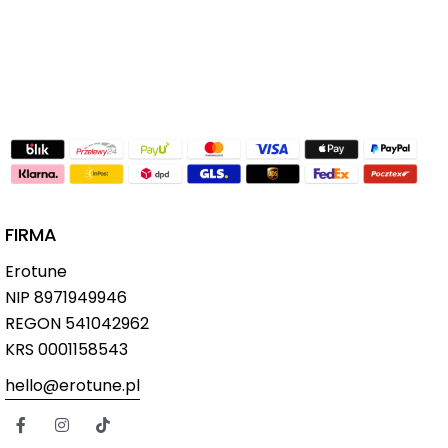
FIRMA
Erotune
NIP
8971949946
REGON 541042962
KRS 0001158543
hello@erotune.pl