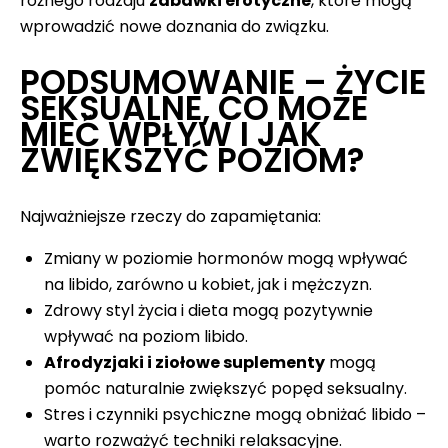
różnego rodzaju
zabawki erotyczne
, które mogą
wprowadzić nowe doznania do związku.
PODSUMOWANIE – ŻYCIE
SEKSUALNE, CO MOŻE
MIEĆ WPŁYW I JAK
ZWIĘKSZYĆ POZIOM?
Najważniejsze rzeczy do zapamiętania:
Zmiany w poziomie hormonów mogą wpływać
na libido, zarówno u kobiet, jak i mężczyzn.
Zdrowy styl życia i dieta mogą pozytywnie
wpływać na poziom libido.
Afrodyzjaki i ziołowe suplementy
mogą
pomóc naturalnie zwiększyć popęd seksualny.
Stres i czynniki psychiczne mogą obniżać libido –
warto rozważyć techniki relaksacyjne.