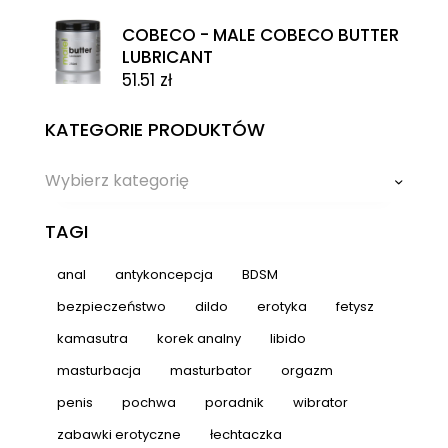
COBECO - MALE COBECO BUTTER
LUBRICANT
51.51
zł
KATEGORIE PRODUKTÓW
Wybierz kategorię
TAGI
anal
antykoncepcja
BDSM
bezpieczeństwo
dildo
erotyka
fetysz
kamasutra
korek analny
libido
masturbacja
masturbator
orgazm
penis
pochwa
poradnik
wibrator
zabawki erotyczne
łechtaczka