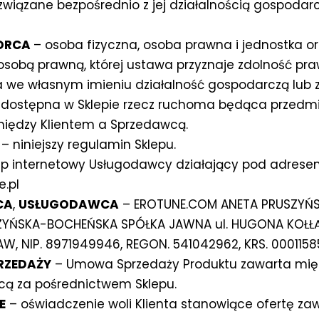
związane bezpośrednio z jej działalnością gospodarc
IORCA
– osoba fizyczna, osoba prawna i jednostka o
sobą prawną, której ustawa przyznaje zdolność pra
 we własnym imieniu działalność gospodarczą lub
dostępna w Sklepie rzecz ruchoma będąca przed
iędzy Klientem a Sprzedawcą.
– niniejszy regulamin Sklepu.
ep internetowy Usługodawcy działający pod adres
.pl
CA
,
USŁUGODAWCA
– EROTUNE.COM ANETA PRUSZYŃS
ZYŃSKA-BOCHEŃSKA SPÓŁKA JAWNA ul. HUGONA KOŁŁĄ
, NIP. 8971949946, REGON. 541042962, KRS. 000115
RZEDAŻY
– Umowa Sprzedaży Produktu zawarta międ
cą za pośrednictwem Sklepu.
E
– oświadczenie woli Klienta stanowiące ofertę z