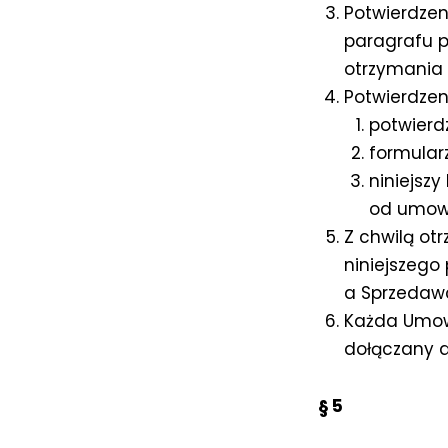
Potwierdzen
paragrafu p
otrzymania 
Potwierdzen
potwierd
formular
niniejsz
od umow
Z chwilą ot
niniejszego
a Sprzedaw
Każda Umow
dołączany d
§ 5