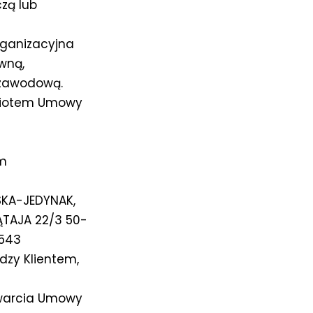
zą lub
rganizacyjna
wną,
 zawodową.
miotem Umowy
em
KA-JEDYNAK,
TAJA 22/3 50-
8543
zy Klientem,
awarcia Umowy