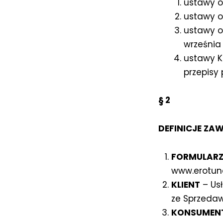
ustawy o 
ustawy o
ustawy o
września 
ustawy Ko
przepisy
§ 2
DEFINICJE ZA
FORMULARZ
www.erotune
KLIENT
– Usł
ze Sprzeda
KONSUMEN