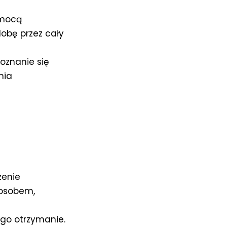
omocą
obę przez cały
oznanie się
nia
żenie
posobem,
ego otrzymanie.