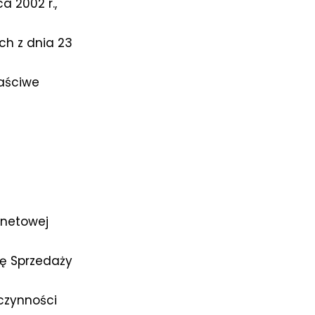
a 2002 r.,
h z dnia 23
łaściwe
rnetowej
wę Sprzedaży
 czynności