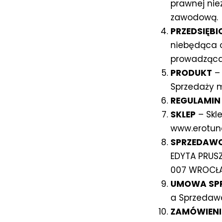
prawnej nie
zawodową.
PRZEDSIĘB
niebędąca o
prowadząca
PRODUKT
– 
Sprzedaży m
REGULAMIN
SKLEP
– Skl
www.erotune
SPRZEDAW
EDYTA PRUS
007 WROCŁAW
UMOWA SP
a Sprzedaw
ZAMÓWIENI