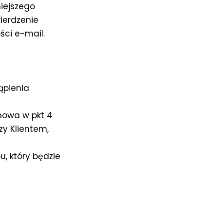
iejszego
ierdzenie
ci e-mail.
ąpienia
 mowa w pkt 4
y Klientem,
 który będzie