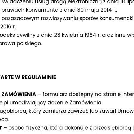
świadczeniu usług drogą elektroniczną z dnia 18 lipc
 prawach konsumenta z dnia 30 maja 2014 r.,
 pozasądowym rozwiązywaniu sporów konsumenckic
2016 r.,
deks cywilny z dnia 23 kwietnia 1964 r. oraz inne w
 prawa polskiego.
WARTE W REGULAMINIE
 ZAMÓWIENIA
– formularz dostępny na stronie inte
.pl umożliwiający złożenie Zamówienia.
ugobiorca, który zamierza zawrzeć lub zawarł Umo
wcą.
T
– osoba fizyczna, która dokonuje z przedsiębiorcą