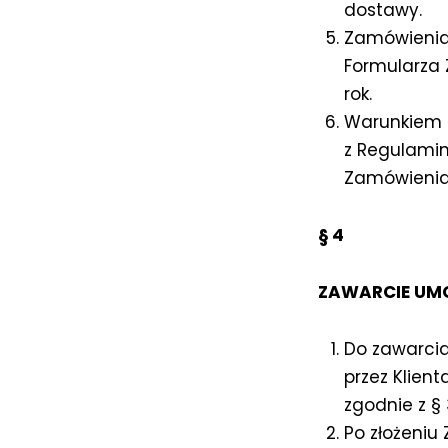
dostawy.
Zamówienia
Formularza 
rok.
Warunkiem z
z Regulamin
Zamówienia
§ 4
ZAWARCIE UM
Do zawarcia
przez Klie
zgodnie z § 
Po złożeniu