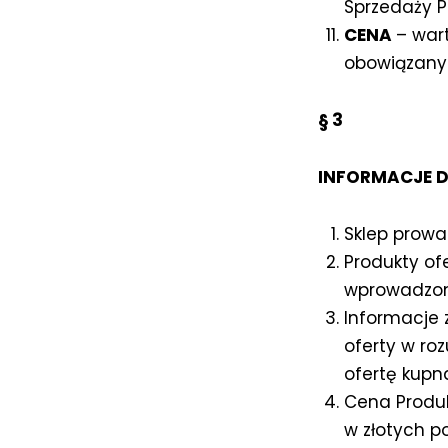
Sprzedaży P
CENA
– war
obowiązany 
§ 3
INFORMACJE 
Sklep prowa
Produkty of
wprowadzone
Informacje 
oferty w ro
ofertę kupn
Cena Produk
w złotych po