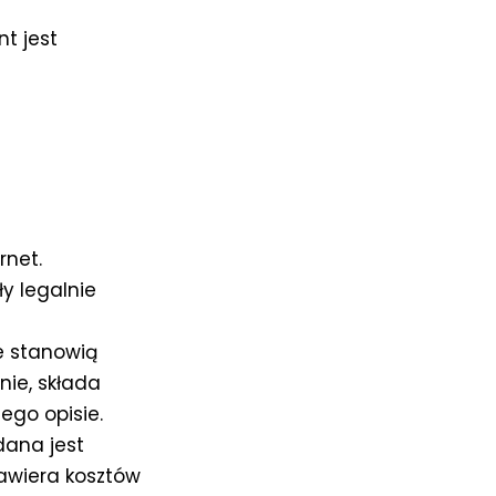
t jest
rnet.
y legalnie
e stanowią
nie, składa
ego opisie.
dana jest
zawiera kosztów