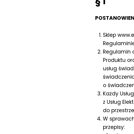
§ 1
POSTANOWIEN
Sklep www.e
Regulaminie
Regulamin o
Produktu or
usług świad
świadczenia
o świadczen
Każdy Usług
z Usług Ele
do przestrz
W sprawach
przepisy: