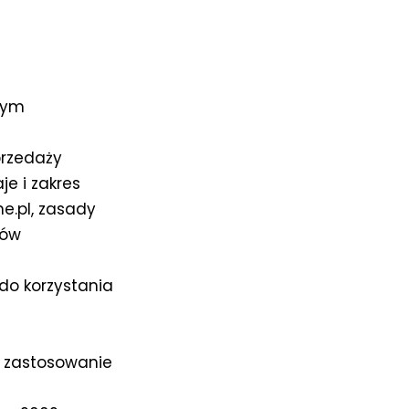
zym
przedaży
e i zakres
e.pl, zasady
mów
do korzystania
 zastosowanie