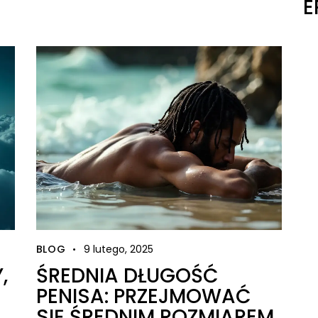
E
BLOG
9 lutego, 2025
,
ŚREDNIA DŁUGOŚĆ
PENISA: PRZEJMOWAĆ
SIĘ ŚREDNIM ROZMIAREM