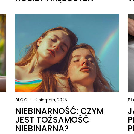
BLOG
2 sierpnia, 2025
B
NIEBINARNOŚĆ: CZYM
J
JEST TOŻSAMOŚĆ
P
NIEBINARNA?
P