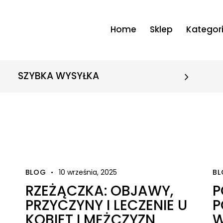
Home
Sklep
Kategor
SZYBKA WYSYŁKA
BLOG
10 września, 2025
B
RZEŻĄCZKA: OBJAWY,
P
PRZYCZYNY I LECZENIE U
P
KOBIET I MĘŻCZYZN
W