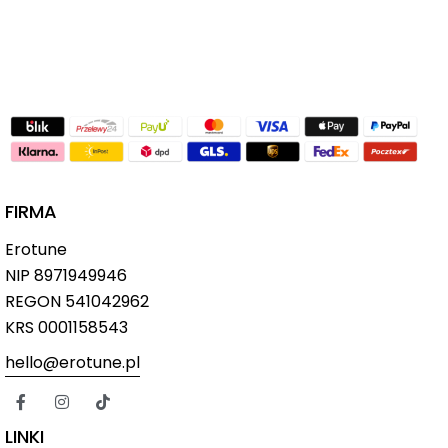
FIRMA
Erotune
NIP
8971949946
REGON 541042962
KRS 0001158543
hello@erotune.pl
LINKI