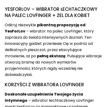
YESFORLOV – WIBRATOR ŁECHTACZKOWY
NA PALEC LOVFINGER + ŻEL DLA KOBIET
Odkryj niezwykle
pikantną propozycję od
YesForLov
– wibrator na palec LovFinger, który
zaprasza do świata intensywnych doznań. Ten
innowacyjny gadżet przeniesie Cię w podróż od
delikatnych pieszczot, przez ekscytujące
mrowienie, aż po
pełną ekstazę
. Pulsujące wibracje
otworzą bramę do nowych wymiarów
przyjemności, których nigdy wcześniej nie
doświadczyłaś.
KORZYŚCI Z WIBRATORA LOVFINGER
Doskonałe uzupełnienie Twojego życia
intymnego
– wibrator łechtaczkowy LovFinger
marki YesForLov to kompaktowe urządzenie