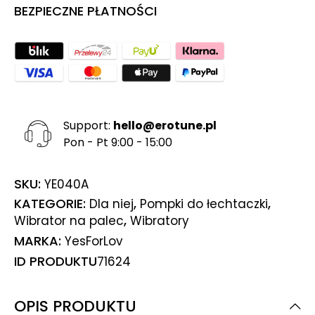
BEZPIECZNE PŁATNOŚCI
Support:
hello@erotune.pl
Pon - Pt 9:00 - 15:00
SKU:
YE040A
KATEGORIE:
,
,
Dla niej
Pompki do łechtaczki
,
Wibrator na palec
Wibratory
MARKA:
YesForLov
ID PRODUKTU
71624
OPIS PRODUKTU