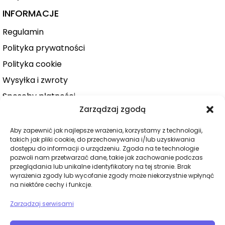
INFORMACJE
Regulamin
Polityka prywatności
Polityka cookie
Wysyłka i zwroty
Sposoby płatności
Zarządzaj zgodą
Konto użytkownika
Zamówienie
Aby zapewnić jak najlepsze wrażenia, korzystamy z technologii,
takich jak pliki cookie, do przechowywania i/lub uzyskiwania
KATEGORIE
dostępu do informacji o urządzeniu. Zgoda na te technologie
pozwoli nam przetwarzać dane, takie jak zachowanie podczas
Dla niej
przeglądania lub unikalne identyfikatory na tej stronie. Brak
wyrażenia zgody lub wycofanie zgody może niekorzystnie wpłynąć
Dla niego
na niektóre cechy i funkcje.
Dla par
Zarządzaj serwisami
Wibratory