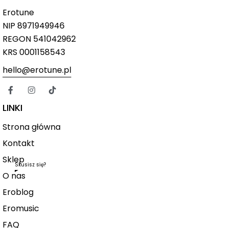
Erotune
NIP
8971949946
REGON 541042962
KRS 0001158543
hello@erotune.pl
LINKI
Strona główna
Kontakt
Sklep
Skusisz się?
O nas
Eroblog
Eromusic
FAQ