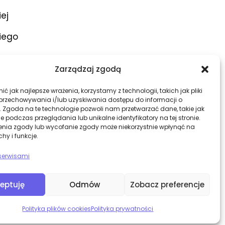
iej
iego
ar
Zarządzaj zgodą
atory
ć jak najlepsze wrażenia, korzystamy z technologii, takich jak pliki
 przechowywania i/lub uzyskiwania dostępu do informacji o
. Zgoda na te technologie pozwoli nam przetwarzać dane, takie jak
 podczas przeglądania lub unikalne identyfikatory na tej stronie.
enia zgody lub wycofanie zgody może niekorzystnie wpłynąć na
chy i funkcje.
zna
serwisami
eptuję
Odmów
Zobacz preferencje
Polityka plików cookies
Polityka prywatności