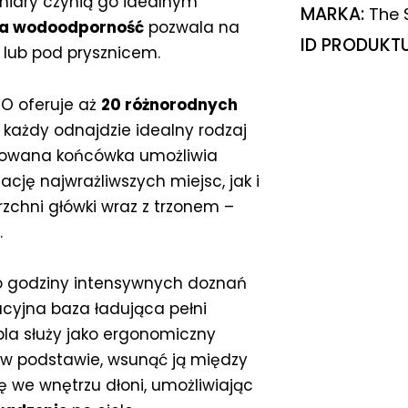
iary czynią go idealnym
MARKA:
The 
na wodoodporność
pozwala na
ID PRODUKT
i lub pod prysznicem.
O oferuje aż
20 różnorodnych
u każdy odnajdzie idealny rodzaj
ofilowana końcówka umożliwia
cję najwrażliwszych miejsc, jak i
rzchni główki wraz z trzonem –
.
o godziny intensywnych doznań
cyjna baza ładująca pełni
bla służy jako ergonomiczny
 w podstawie, wsunąć ją między
ię we wnętrzu dłoni, umożliwiając