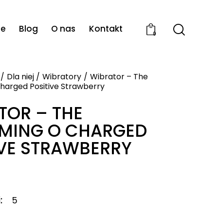
ie
Blog
O nas
Kontakt
0
Dla niej
Wibratory
Wibrator – The
harged Positive Strawberry
TOR – THE
MING O CHARGED
IVE STRAWBERRY
i
5