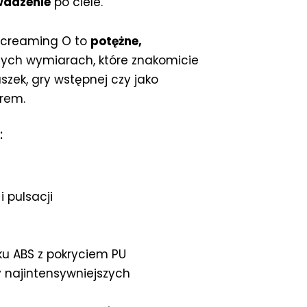
owadzenie
po ciele.
 Screaming O to
potężne,
nych wymiarach, które znakomicie
zek, gry wstępnej czy jako
rem.
:
i pulsacji
ku ABS z pokryciem PU
y najintensywniejszych