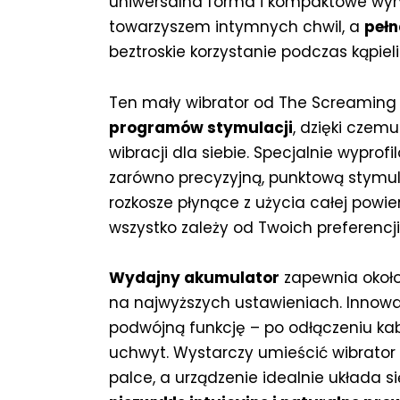
uniwersalna forma i kompaktowe wym
towarzyszem intymnych chwil, a
peł
beztroskie korzystanie podczas kąpiel
Ten mały wibrator od The Screaming 
programów stymulacji
, dzięki czem
wibracji dla siebie. Specjalnie wypr
zarówno precyzyjną, punktową stymula
rozkosze płynące z użycia całej powie
wszystko zależy od Twoich preferencji
Wydajny akumulator
zapewnia okoł
na najwyższych ustawieniach. Innowa
podwójną funkcję – po odłączeniu ka
uchwyt. Wystarczy umieścić wibrator
palce, a urządzenie idealnie układa s