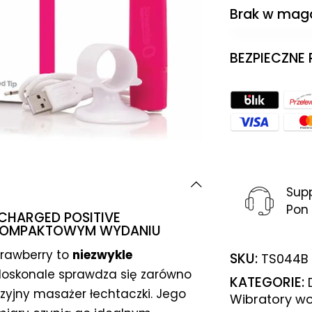
Brak w mag
BEZPIECZNE
Sup
Pon 
CHARGED POSITIVE
 KOMPAKTOWYM WYDANIU
trawberry to
niezwykle
SKU:
TS044B
 doskonale sprawdza się zarówno
KATEGORIE:
yzyjny masażer łechtaczki. Jego
Wibratory w