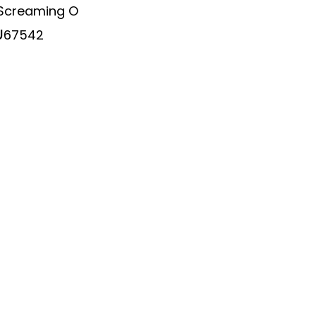
Screaming O
U
67542