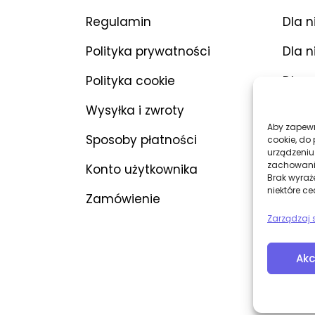
Regulamin
Dla n
Polityka prywatności
Dla n
Polityka cookie
Dla p
Wysyłka i zwroty
Wibr
Aby zapewni
Sposoby płatności
Dilda
cookie, do
urządzeniu
zachowanie
Konto użytkownika
BDSM
Brak wyraż
niektóre ce
Zamówienie
Bieli
Zarządzaj 
Akc