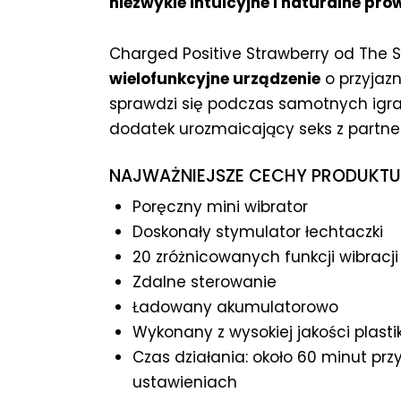
niezwykle intuicyjne i naturalne pr
Charged Positive Strawberry od The
wielofunkcyjne urządzenie
o przyjaz
sprawdzi się podczas samotnych igras
dodatek urozmaicający seks z partne
NAJWAŻNIEJSZE CECHY PRODUKTU
Poręczny mini wibrator
Doskonały stymulator łechtaczki
20 zróżnicowanych funkcji wibracji 
Zdalne sterowanie
Ładowany akumulatorowo
Wykonany z wysokiej jakości plasti
Czas działania: około 60 minut prz
ustawieniach