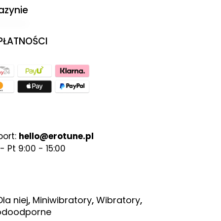
azynie
 PŁATNOŚCI
port:
hello@erotune.pl
- Pt 9:00 - 15:00
,
,
,
Dla niej
Miniwibratory
Wibratory
odoodporne