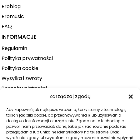
Eroblog
Eromusic
FAQ
INFORMACJE
Regulamin
Polityka prywatności
Polityka cookie
Wysyłka i zwroty
Sposoby płatności
Zarządzaj zgodą
Konto użytkownika
Zamówienie
Aby zapewnić jak najlepsze wrażenia, korzystamy z technologii,
takich jak pliki cookie, do przechowywania i/lub uzyskiwania
KATEGORIE
dostępu do informacji o urządzeniu. Zgoda na te technologie
pozwoli nam przetwarzać dane, takie jak zachowanie podczas
Dla niej
przeglądania lub unikalne identyfikatory na tej stronie. Brak
wyrażenia zgody lub wycofanie zgody może niekorzystnie wpłynąć