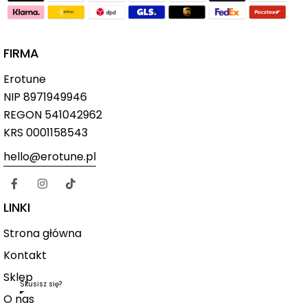
FIRMA
Erotune
NIP
8971949946
REGON 541042962
KRS 0001158543
hello@erotune.pl
LINKI
Strona główna
Kontakt
Sklep
Skusisz się?
O nas