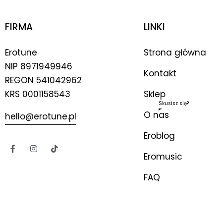
FIRMA
LINKI
Erotune
Strona główna
NIP
8971949946
Kontakt
REGON 541042962
KRS 0001158543
Sklep
Skusisz się?
O nas
hello@erotune.pl
Eroblog
Eromusic
FAQ