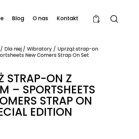
ie
Blog
O nas
Kontakt
0
Dla niej
Wibratory
Uprząż strap-on
portsheets New Comers Strap On Set
Ż STRAP-ON Z
EM – SPORTSHEETS
OMERS STRAP ON
ECIAL EDITION