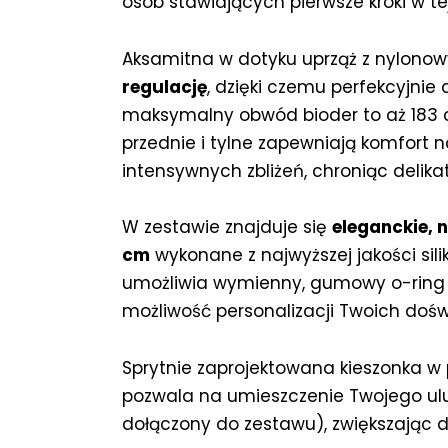
osób stawiających pierwsze kroki w tej
Aksamitna w dotyku uprząż z nylono
regulację
, dzięki czemu perfekcyjnie 
maksymalny obwód bioder to aż 183 
przednie i tylne zapewniają komfort 
intensywnych zbliżeń, chroniąc delika
W zestawie znajduje się
eleganckie, n
cm
wykonane z najwyższej jakości sil
umożliwia wymienny, gumowy o-ring o
możliwość personalizacji Twoich doś
Sprytnie zaprojektowana kieszonka w
pozwala na umieszczenie Twojego ulu
dołączony do zestawu), zwiększając 