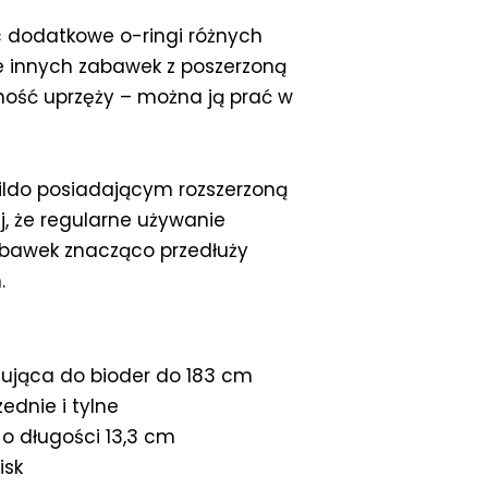
 dodatkowe o-ringi różnych
e innych zabawek z poszerzoną
ność uprzęży – można ją prać w
ildo posiadającym rozszerzoną
, że regularne używanie
zabawek znacząco przedłuży
.
ująca do bioder do 183 cm
dnie i tylne
o o długości 13,3 cm
isk