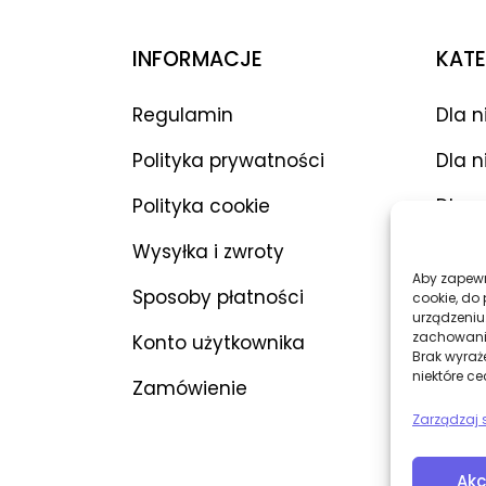
INFORMACJE
KATE
Regulamin
Dla n
Polityka prywatności
Dla n
Polityka cookie
Dla p
Wysyłka i zwroty
Wibr
Aby zapewni
Sposoby płatności
Dilda
cookie, do
urządzeniu
zachowanie
Konto użytkownika
BDSM
Brak wyraż
niektóre ce
Zamówienie
Bieli
Zarządzaj 
Akc