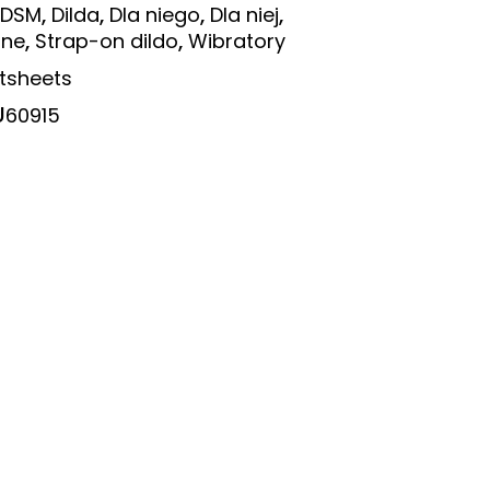
,
,
,
,
BDSM
Dilda
Dla niego
Dla niej
,
,
lne
Strap-on dildo
Wibratory
tsheets
U
60915