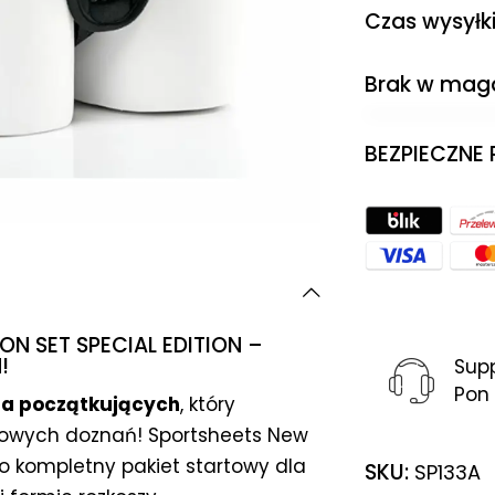
Czas wysyłk
Brak w mag
BEZPIECZNE
N SET SPECIAL EDITION –
!
Sup
Pon 
la początkujących
, który
nowych doznań! Sportsheets New
to kompletny pakiet startowy dla
SKU:
SP133A