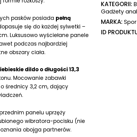
 formie rozkoszy.
KATEGORII:
Gadżety ana
wych pasków posiada
pełną
MARKA:
Spor
dopasuje się do każdej sylwetki –
ID PRODUKT
cm. Luksusowo wyściełane panele
nawet podczas najbardziej
tne obszary ciała.
iebieskie dildo o długości 13,3
ikonu. Mocowanie zabawki
 średnicy 3,2 cm, dający
wiadczeń.
 przednim panelu uprzęży
bionego wibratora-pocisku (nie
doznania obojga partnerów.