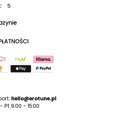
i
5
azynie
 PŁATNOŚCI
port:
hello@erotune.pl
- Pt 9:00 - 15:00