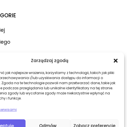
GORIE
iej
iego
ar
Zarządzaj zgodą
atory
ć jak najlepsze wrażenia, korzystamy z technologii, takich jak pliki
 przechowywania i/lub uzyskiwania dostępu do informacji o
. Zgoda na te technologie pozwoli nam przetwarzać dane, takie jak
 podczas przeglądania lub unikalne identyfikatory na tej stronie.
enia zgody lub wycofanie zgody może niekorzystnie wpłynąć na
chy i funkcje.
zna
serwisami
eptuję
Odmów
Zobacz preferencje