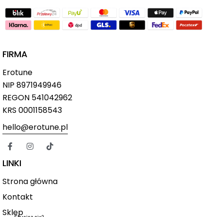
FIRMA
Erotune
NIP
8971949946
REGON 541042962
KRS 0001158543
hello@erotune.pl
LINKI
Strona główna
Kontakt
Sklep