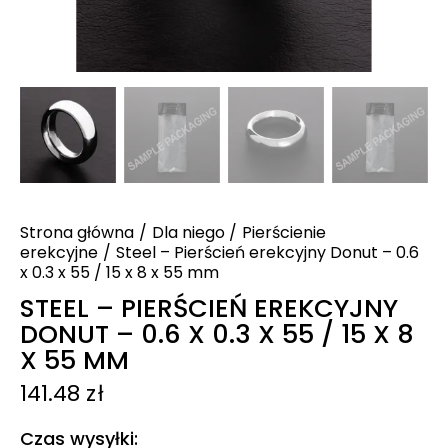
Strona główna
Dla niego
Pierścienie
erekcyjne
Steel – Pierścień erekcyjny Donut – 0.6
x 0.3 x 55 / 15 x 8 x 55 mm
STEEL – PIERŚCIEŃ EREKCYJNY
DONUT – 0.6 X 0.3 X 55 / 15 X 8
X 55 MM
141.48
zł
Czas wysyłki