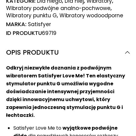
KATEGORII:
,
,
,
Dla niego
Dla niej
Wibratory
,
Wibratory podwójne analno-pochwowe
,
Wibratory punktu G
Wibratory wodoodporne
MARKA:
Satisfyer
ID PRODUKTU
69719
OPIS PRODUKTU
Odkryj niezwykłe doznania z podwójnym
wibratorem Satisfyer Love Me! Ten elastyczny
stymulator punktu G umożliwia wygodne
doświadczanie intensywnej przyjemności
dzięki innowacyjnemu uchwytowi, który
zapewnia jednoczesną stymulację punktu G i
łechtaczki.
Satisfyer Love Me to
wyjątkowe podwójne
dildo
dla prawdziwych koneserów rozkoszy,