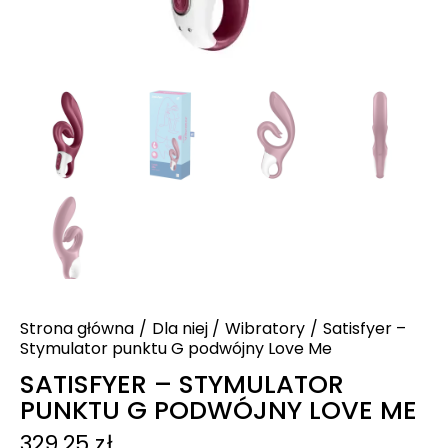
Strona główna
Dla niej
Wibratory
Satisfyer –
Stymulator punktu G podwójny Love Me
SATISFYER – STYMULATOR
PUNKTU G PODWÓJNY LOVE ME
329.25
zł