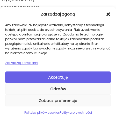
Sposoby płatności
Zarządzaj zgodą
Konto użytkownika
Zamówienie
Aby zapewnić jak najlepsze wrażenia, korzystamy z technologii,
takich jak pliki cookie, do przechowywania i/lub uzyskiwania
KATEGORIE
dostępu do informacji o urządzeniu. Zgoda na te technologie
pozwoli nam przetwarzać dane, takie jak zachowanie podczas
Dla niej
przeglądania lub unikalne identyfikatory na tej stronie. Brak
wyrażenia zgody lub wycofanie zgody może niekorzystnie wpłynąć
Dla niego
na niektóre cechy i funkcje.
Dla par
Zarządzaj serwisami
Wibratory
Dilda
Akceptuję
BDSM
Odmów
Bielizna
Zobacz preferencje
Polityka plików cookies
Polityka prywatności
Erotune
© 2026. Wszelkie prawa zastrzeżone.