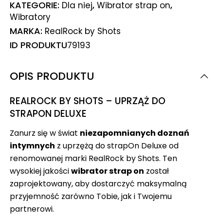
KATEGORIE:
,
,
Dla niej
Wibrator strap on
Wibratory
MARKA:
RealRock by Shots
ID PRODUKTU
79193
OPIS PRODUKTU
REALROCK BY SHOTS – UPRZĄŻ DO
STRAPON DELUXE
Zanurz się w świat
niezapomnianych doznań
intymnych
z uprzężą do strapOn Deluxe od
renomowanej marki RealRock by Shots. Ten
wysokiej jakości
wibrator strap on
został
zaprojektowany, aby dostarczyć maksymalną
przyjemność zarówno Tobie, jak i Twojemu
partnerowi.