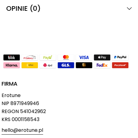
OPINIE (0)
FIRMA
Erotune
NIP
8971949946
REGON 541042962
KRS 0001158543
hello@erotune.pl