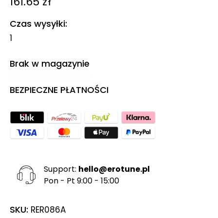
161.65
zł
Czas wysyłki
1
Brak w magazynie
BEZPIECZNE PŁATNOŚCI
Support:
hello@erotune.pl
Pon - Pt 9:00 - 15:00
SKU:
RER086A