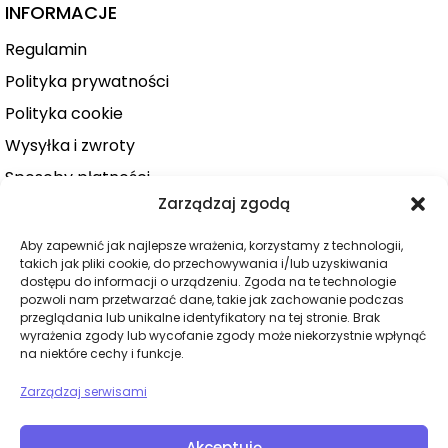
INFORMACJE
Regulamin
Polityka prywatności
Polityka cookie
Wysyłka i zwroty
Sposoby płatności
Zarządzaj zgodą
Konto użytkownika
Zamówienie
Aby zapewnić jak najlepsze wrażenia, korzystamy z technologii,
takich jak pliki cookie, do przechowywania i/lub uzyskiwania
KATEGORIE
dostępu do informacji o urządzeniu. Zgoda na te technologie
pozwoli nam przetwarzać dane, takie jak zachowanie podczas
Dla niej
przeglądania lub unikalne identyfikatory na tej stronie. Brak
wyrażenia zgody lub wycofanie zgody może niekorzystnie wpłynąć
Dla niego
na niektóre cechy i funkcje.
Dla par
Zarządzaj serwisami
Wibratory
Dilda
Akceptuję