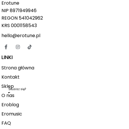
Erotune
NIP
8971949946
REGON 541042962
KRS 0001158543
hello@erotune.pl
LINKI
Strona główna
Kontakt
Sklep
Skusisz się?
O nas
Eroblog
Eromusic
FAQ