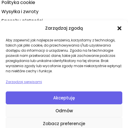
Polityka cookie
Wysyłka i zwroty
Sposoby płatności
Zarządzaj zgodą
Konto użytkownika
Zamówienie
Aby zapewnić jak najlepsze wrażenia, korzystamy z technologii,
takich jak pliki cookie, do przechowywania i/lub uzyskiwania
KATEGORIE
dostępu do informacji o urządzeniu. Zgoda na te technologie
pozwoli nam przetwarzać dane, takie jak zachowanie podczas
Dla niej
przeglądania lub unikalne identyfikatory na tej stronie. Brak
wyrażenia zgody lub wycofanie zgody może niekorzystnie wpłynąć
Dla niego
na niektóre cechy i funkcje.
Dla par
Zarządzaj serwisami
Wibratory
Dilda
Akceptuję
BDSM
Odmów
Bielizna
Zobacz preferencje