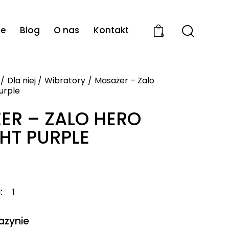
ie
Blog
O nas
Kontakt
0
Dla niej
Wibratory
Masażer – Zalo
urple
ER – ZALO HERO
HT PURPLE
i
1
azynie