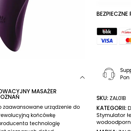
BEZPIECZNE
Sup
Pon 
NNOWACYJNY MASAŻER
DOZNAŃ
SKU:
ZAL01B
o zaawansowane urządzenie do
KATEGORII:
D
Stymulator ł
 rewolucyjną końcówkę
wodoodporn
producenta technologię