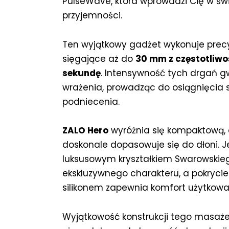
PulseWave, która wprowadzi Cię w św
przyjemności.
Ten wyjątkowy gadżet wykonuje precy
sięgające aż do
30 mm z częstotliwo
sekundę
. Intensywność tych drgań 
wrażenia, prowadząc do osiągnięcia
podniecenia.
ZALO Hero
wyróżnia się kompaktową, 
doskonale dopasowuje się do dłoni. 
luksusowym kryształkiem Swarowskie
ekskluzywnego charakteru, a pokrycie
silikonem zapewnia komfort użytkowa
Wyjątkowość konstrukcji tego masaż