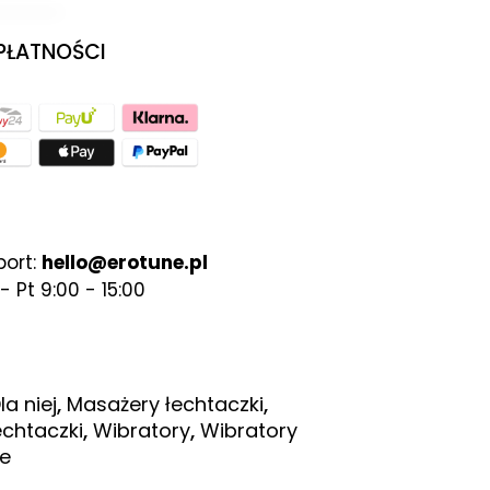
 PŁATNOŚCI
port:
hello@erotune.pl
- Pt 9:00 - 15:00
,
,
la niej
Masażery łechtaczki
,
,
echtaczki
Wibratory
Wibratory
e