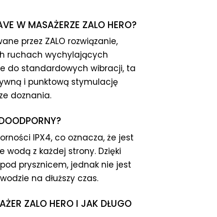
AVE W MASAŻERZE ZALO HERO?
ane przez ZALO rozwiązanie,
ich ruchach wychylających
e do standardowych wibracji, ta
sywną i punktową stymulację
sze doznania.
ODOODPORNY?
ności IPX4, co oznacza, że jest
 wodą z każdej strony. Dzięki
od prysznicem, jednak nie jest
wodzie na dłuższy czas.
ŻER ZALO HERO I JAK DŁUGO