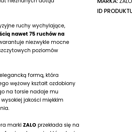
iat nieznanych dotąd
MARKA:
ZALO
ID PRODUKT
zyjne ruchy wychylające,
ścią nawet 75 ruchów na
gwarantuje niezwykle mocne
 szczytowych poziomów
elegancką formą, która
Jego wężowy kształt ozdobiony
go na torsie nadaje mu
 wysokiej jakości miękkim
nia.
era marki
ZALO
przekłada się na