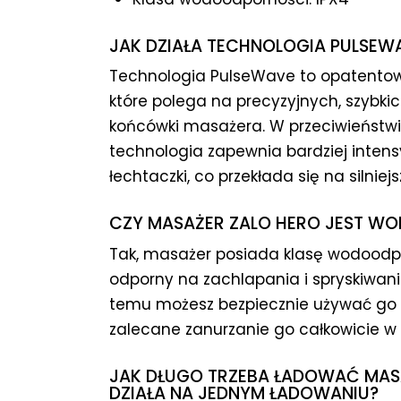
JAK DZIAŁA TECHNOLOGIA PULSEW
Technologia PulseWave to opatentow
które polega na precyzyjnych, szybk
końcówki masażera. W przeciwieństwi
technologia zapewnia bardziej inten
łechtaczki, co przekłada się na silniej
CZY MASAŻER ZALO HERO JEST W
Tak, masażer posiada klasę wodoodpor
odporny na zachlapania i spryskiwanie
temu możesz bezpiecznie używać go p
zalecane zanurzanie go całkowicie w 
JAK DŁUGO TRZEBA ŁADOWAĆ MASA
DZIAŁA NA JEDNYM ŁADOWANIU?