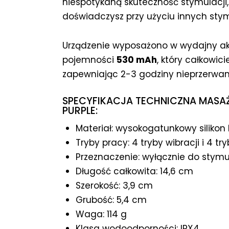
niespotykaną skuteczność stymulacji,
doświadczysz przy użyciu innych sty
Urządzenie wyposażono w wydajny ak
pojemności
530 mAh
, który całkowic
zapewniając 2-3 godziny nieprzerwan
SPECYFIKACJA TECHNICZNA MASAŻ
PURPLE:
Materiał: wysokogatunkowy silikon
Tryby pracy: 4 tryby wibracji i 4 t
Przeznaczenie: wyłącznie do stymu
Długość całkowita: 14,6 cm
Szerokość: 3,9 cm
Grubość: 5,4 cm
Waga: 114 g
Klasa wodoodporności: IPX4