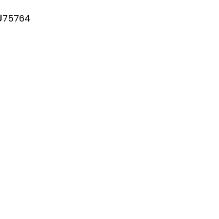
U
75764