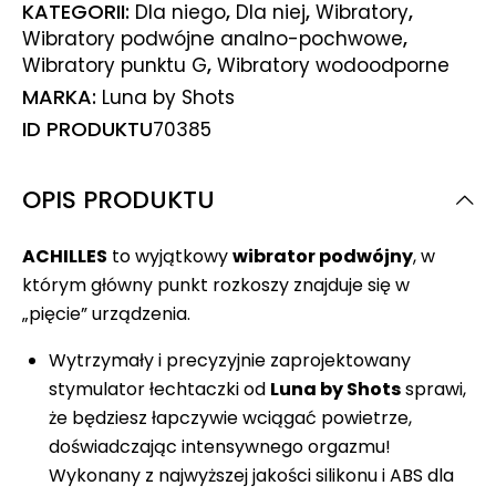
KATEGORII:
,
,
,
Dla niego
Dla niej
Wibratory
,
Wibratory podwójne analno-pochwowe
,
Wibratory punktu G
Wibratory wodoodporne
MARKA:
Luna by Shots
ID PRODUKTU
70385
OPIS PRODUKTU
ACHILLES
to wyjątkowy
wibrator podwójny
, w
którym główny punkt rozkoszy znajduje się w
„pięcie” urządzenia.
Wytrzymały i precyzyjnie zaprojektowany
stymulator łechtaczki od
Luna by Shots
sprawi,
że będziesz łapczywie wciągać powietrze,
doświadczając intensywnego orgazmu!
Wykonany z najwyższej jakości silikonu i ABS dla