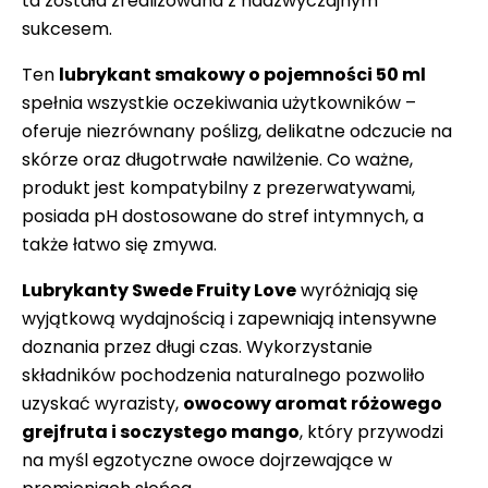
ta została zrealizowana z nadzwyczajnym
sukcesem.
Ten
lubrykant smakowy o pojemności 50 ml
spełnia wszystkie oczekiwania użytkowników –
oferuje niezrównany poślizg, delikatne odczucie na
skórze oraz długotrwałe nawilżenie. Co ważne,
produkt jest kompatybilny z prezerwatywami,
posiada pH dostosowane do stref intymnych, a
także łatwo się zmywa.
Lubrykanty Swede Fruity Love
wyróżniają się
wyjątkową wydajnością i zapewniają intensywne
doznania przez długi czas. Wykorzystanie
składników pochodzenia naturalnego pozwoliło
uzyskać wyrazisty,
owocowy aromat różowego
grejfruta i soczystego mango
, który przywodzi
na myśl egzotyczne owoce dojrzewające w