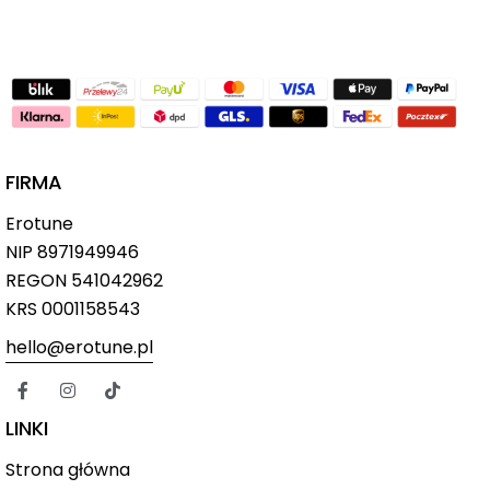
FIRMA
Erotune
NIP
8971949946
REGON 541042962
KRS 0001158543
hello@erotune.pl
LINKI
Strona główna