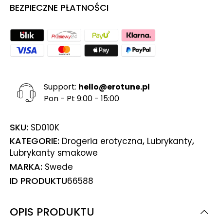
BEZPIECZNE PŁATNOŚCI
Support:
hello@erotune.pl
Pon - Pt 9:00 - 15:00
SKU:
SD010K
KATEGORIE:
,
,
Drogeria erotyczna
Lubrykanty
Lubrykanty smakowe
MARKA:
Swede
ID PRODUKTU
66588
OPIS PRODUKTU