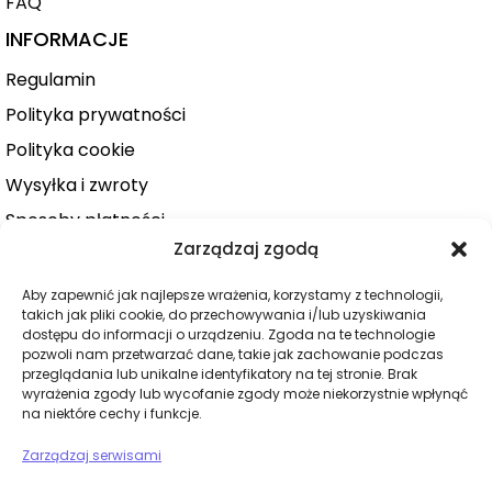
FAQ
INFORMACJE
Regulamin
Polityka prywatności
Polityka cookie
Wysyłka i zwroty
Sposoby płatności
Zarządzaj zgodą
Konto użytkownika
Zamówienie
Aby zapewnić jak najlepsze wrażenia, korzystamy z technologii,
takich jak pliki cookie, do przechowywania i/lub uzyskiwania
KATEGORIE
dostępu do informacji o urządzeniu. Zgoda na te technologie
pozwoli nam przetwarzać dane, takie jak zachowanie podczas
Dla niej
przeglądania lub unikalne identyfikatory na tej stronie. Brak
wyrażenia zgody lub wycofanie zgody może niekorzystnie wpłynąć
Dla niego
na niektóre cechy i funkcje.
Dla par
Zarządzaj serwisami
Wibratory