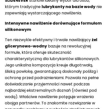
SLIDE4EVER
stanowi idealny wybór dla osób,
którym tradycyjne
lubrykanty na bazie wody
nie
zapewniają wystarczającego nawilżenia.
Intensywne nawilżenie dorównujące formułom
silikonowym
Ten niezwykle efektywny i trwale nawilżający
żel
glicerynowo-wodny
bazuje na rewolucyjnej
formule, która oferuje skuteczność
charakterystyczną dla lubrykantów silikonowych.
Jego unikalna kompozycja kreuje długotrwałą,
śliską powłokę, gwarantującą doskonały poślizg i
ochronę przed podrażnieniami. Pozwala na pełne
doświadczanie przyjemności nawet podczas
najbardziej ekstremalnych doznań (również pod
wodą). Właściwe nawilżenie potęguje wrażenia
obojga partnerów. To znakomite rozwiązanie w