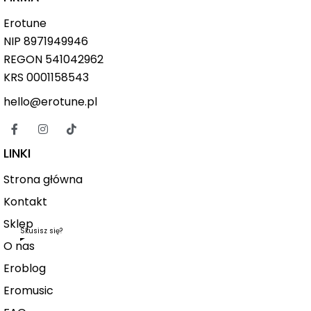
Erotune
NIP
8971949946
REGON 541042962
KRS 0001158543
hello@erotune.pl
LINKI
Strona główna
Kontakt
Sklep
Skusisz się?
O nas
Eroblog
Eromusic