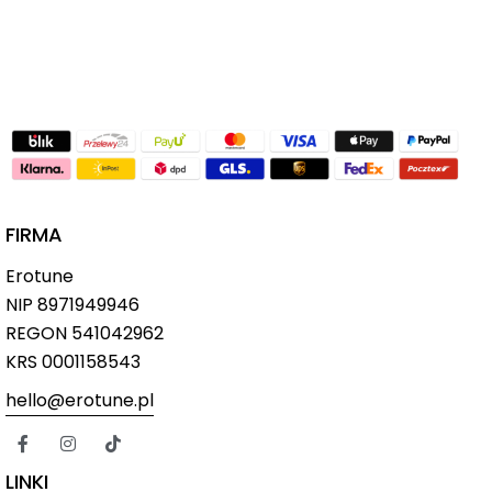
FIRMA
Erotune
NIP
8971949946
REGON 541042962
KRS 0001158543
hello@erotune.pl
LINKI