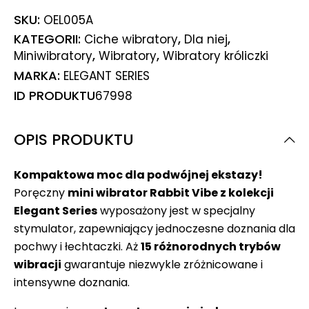
SKU:
OEL005A
KATEGORII:
,
,
Ciche wibratory
Dla niej
,
,
Miniwibratory
Wibratory
Wibratory króliczki
MARKA:
ELEGANT SERIES
ID PRODUKTU
67998
OPIS PRODUKTU
Kompaktowa moc dla podwójnej ekstazy!
Poręczny
mini wibrator Rabbit Vibe z kolekcji
Elegant Series
wyposażony jest w specjalny
stymulator, zapewniający jednoczesne doznania dla
pochwy i łechtaczki. Aż
15 różnorodnych trybów
wibracji
gwarantuje niezwykle zróżnicowane i
intensywne doznania.