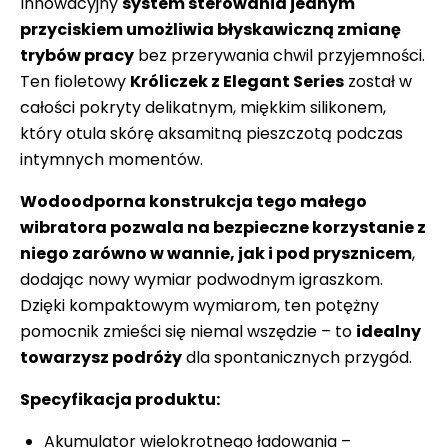
Innowacyjny
system sterowania jednym
przyciskiem umożliwia błyskawiczną zmianę
trybów pracy
bez przerywania chwil przyjemności.
Ten fioletowy
Króliczek z Elegant Series
został w
całości pokryty delikatnym, miękkim silikonem,
który otula skórę aksamitną pieszczotą podczas
intymnych momentów.
Wodoodporna konstrukcja tego małego
wibratora pozwala na bezpieczne korzystanie z
niego zarówno w wannie, jak i pod prysznicem
,
dodając nowy wymiar podwodnym igraszkom.
Dzięki kompaktowym wymiarom, ten potężny
pomocnik zmieści się niemal wszędzie – to
idealny
towarzysz podróży
dla spontanicznych przygód.
Specyfikacja produktu:
Akumulator wielokrotnego ładowania –