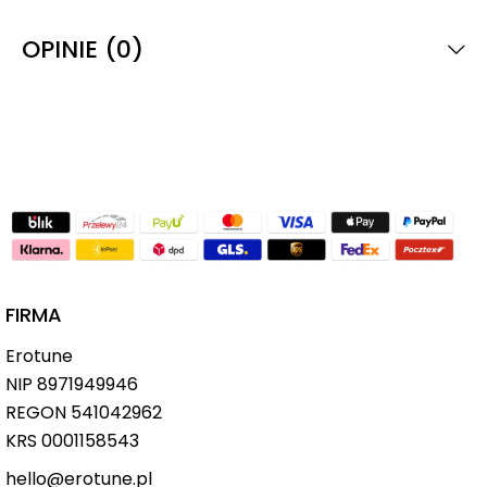
OPINIE (0)
FIRMA
Erotune
NIP
8971949946
REGON 541042962
KRS 0001158543
hello@erotune.pl