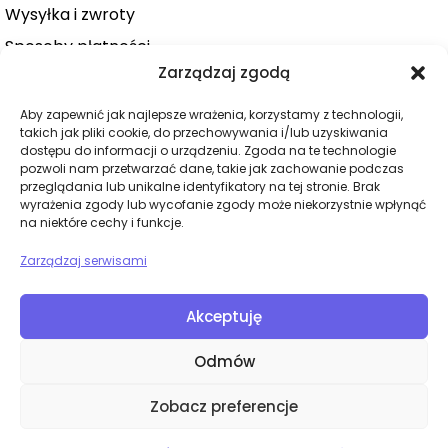
Wysyłka i zwroty
Sposoby płatności
Zarządzaj zgodą
Konto użytkownika
Zamówienie
Aby zapewnić jak najlepsze wrażenia, korzystamy z technologii,
takich jak pliki cookie, do przechowywania i/lub uzyskiwania
KATEGORIE
dostępu do informacji o urządzeniu. Zgoda na te technologie
pozwoli nam przetwarzać dane, takie jak zachowanie podczas
Dla niej
przeglądania lub unikalne identyfikatory na tej stronie. Brak
wyrażenia zgody lub wycofanie zgody może niekorzystnie wpłynąć
Dla niego
na niektóre cechy i funkcje.
Dla par
Zarządzaj serwisami
Wibratory
Dilda
Akceptuję
BDSM
Odmów
Bielizna
Zobacz preferencje