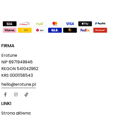
FIRMA
Erotune
NIP
8971949946
REGON 541042962
KRS 0001158543
hello@erotune.pl
LINKI
Strona główna