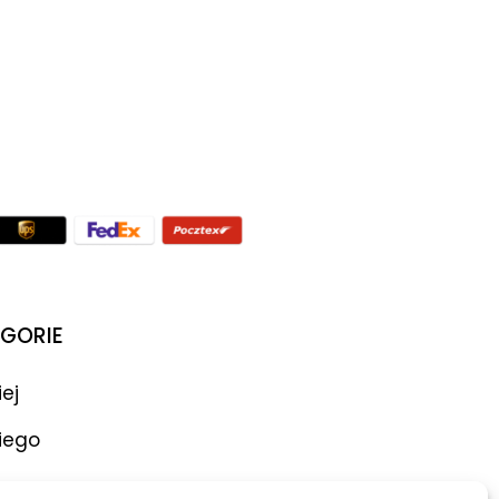
GORIE
iej
iego
ar