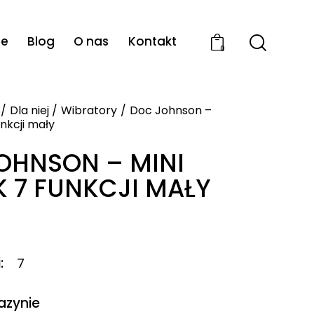
ie
Blog
O nas
Kontakt
0
Dla niej
Wibratory
Doc Johnson –
unkcji mały
OHNSON – MINI
K 7 FUNKCJI MAŁY
i
7
azynie