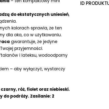
ania
– ten kompaktowy mini
ID PRODUKT
!
dzą do ekstatycznych uniesień
,
dzenia.
jnych kolorach sprawia, że ten
ny dla oka, co w użytkowaniu.
praca
gwarantuje, że jedyne
y Twojej przyjemności.
ftalanów i lateksu, wodoodporny
kiem – aby wyłączyć, wystarczy
zarny, róż, fiolet oraz niebieski.
 do podróży. Zasilanie: 2