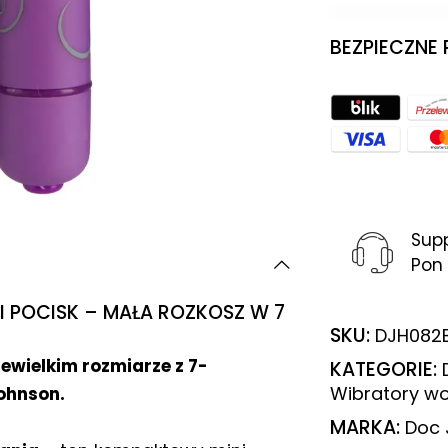
BEZPIECZNE
Sup
Pon 
I POCISK – MAŁA ROZKOSZ W 7
SKU:
DJH082
ewielkim rozmiarze z 7-
KATEGORIE:
Wibratory w
ohnson.
MARKA:
Doc 