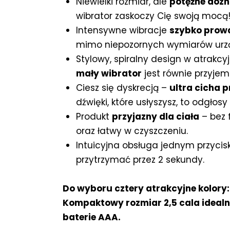
Niewielki rozmiar, ale
potężne dozn
wibrator zaskoczy Cię swoją mocą
Intensywne wibracje
szybko prowa
mimo niepozornych wymiarów urzą
Stylowy, spiralny design w atrakcy
mały wibrator
jest równie przyjem
Ciesz się dyskrecją –
ultra cicha 
dźwięki, które usłyszysz, to odgłos
Produkt
przyjazny dla ciała
– bez 
oraz łatwy w czyszczeniu.
Intuicyjna obsługa jednym przycis
przytrzymać przez 2 sekundy.
Do wyboru cztery atrakcyjne kolory: c
Kompaktowy rozmiar 2,5 cala idealny
baterie AAA.