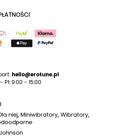
 PŁATNOŚCI
port:
hello@erotune.pl
- Pt 9:00 - 15:00
B
,
,
,
Dla niej
Miniwibratory
Wibratory
odoodporne
Johnson