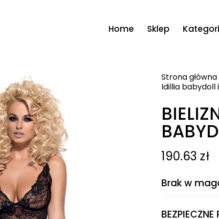
Home
Sklep
Kategor
Strona główna
Idillia babydoll 
BIELIZN
BABYDO
190.63
zł
Brak w mag
BEZPIECZNE