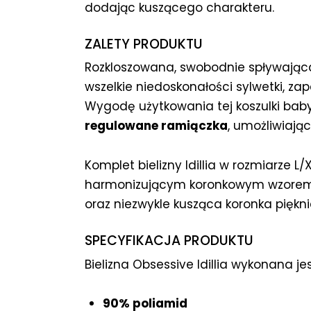
dodając kuszącego charakteru.
ZALETY PRODUKTU
Rozkloszowana, swobodnie spływając
wszelkie niedoskonałości sylwetki, za
Wygodę użytkowania tej koszulki bab
regulowane ramiączka
, umożliwiają
Komplet bielizny Idillia w rozmiarze L/X
harmonizującym koronkowym wzorem.
oraz niezwykle kusząca koronka pięknie
SPECYFIKACJA PRODUKTU
Bielizna Obsessive Idillia wykonana je
90% poliamid