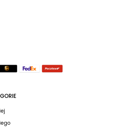
GORIE
iej
iego