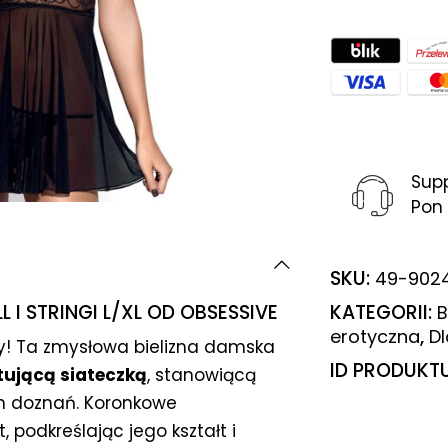
Sup
Pon 
SKU:
49-902
KATEGORII:
L I STRINGI L/XL OD OBSESSIVE
B
,
erotyczna
Dl
ły! Ta zmysłowa bielizna damska
ID PRODUKT
itującą siateczką
, stanowiącą
ch doznań. Koronkowe
 podkreślając jego kształt i