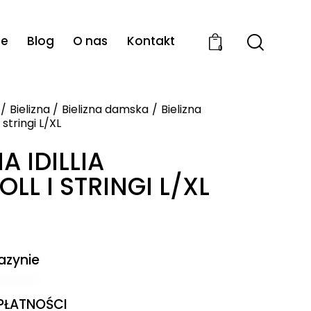
ie
Blog
O nas
Kontakt
0
Bielizna
Bielizna damska
Bielizna
i stringi L/XL
A IDILLIA
LL I STRINGI L/XL
azynie
 PŁATNOŚCI