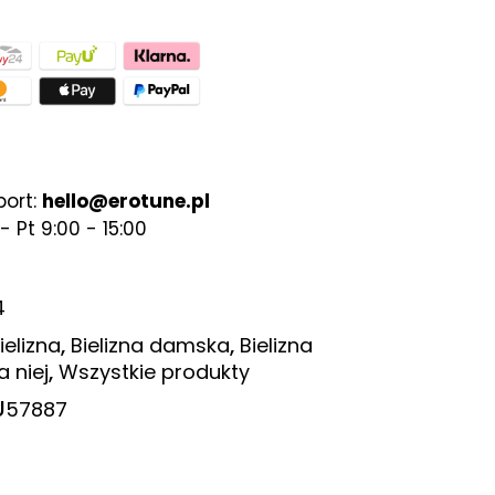
port:
hello@erotune.pl
- Pt 9:00 - 15:00
4
,
,
ielizna
Bielizna damska
Bielizna
,
a niej
Wszystkie produkty
U
57887