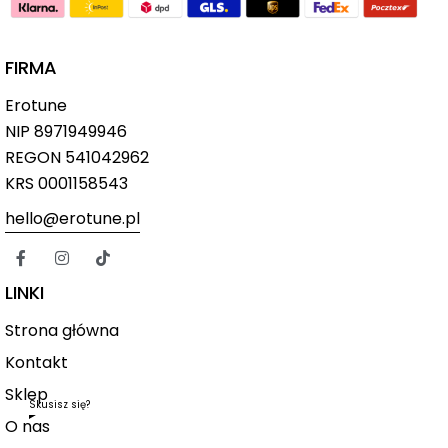
FIRMA
Erotune
NIP
8971949946
REGON 541042962
KRS 0001158543
hello@erotune.pl
LINKI
Strona główna
Kontakt
Sklep
Skusisz się?
O nas