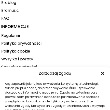
Eroblog
Eromusic
FAQ
INFORMACJE
Regulamin
Polityka prywatności
Polityka cookie
Wysyłka i zwroty
Sposoby płatności
Zarządzaj zgodą
Konto użytkownika
Zamówienie
Aby zapewnić jak najlepsze wrażenia, korzystamy z technologii,
takich jak pliki cookie, do przechowywania i/lub uzyskiwania
KATEGORIE
dostępu do informacji o urządzeniu. Zgoda na te technologie
pozwoli nam przetwarzać dane, takie jak zachowanie podczas
Dla niej
przeglądania lub unikalne identyfikatory na tej stronie. Brak
wyrażenia zgody lub wycofanie zgody może niekorzystnie wpłynąć
Dla niego