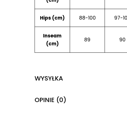
(cm)
Hips (cm)
88-100
97-1
Inseam
89
90
(cm)
WYSYŁKA
OPINIE (0)