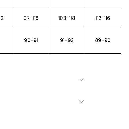
02
97-118
103-118
112-116
90-91
91-92
89-90