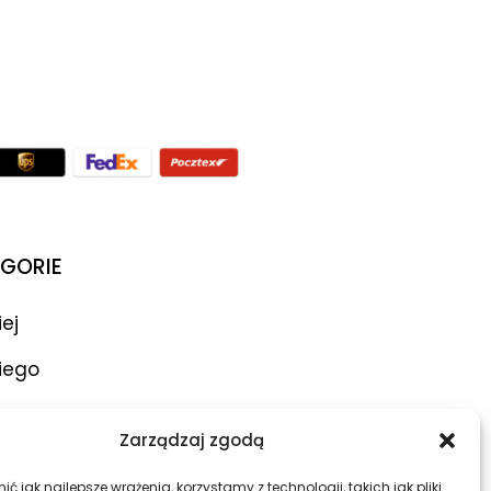
GORIE
iej
iego
ar
Zarządzaj zgodą
atory
ć jak najlepsze wrażenia, korzystamy z technologii, takich jak pliki