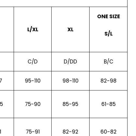
ONE SIZE
L/XL
XL
S/L
C/D
D/DD
B/C
7
95-110
98-110
82-98
5
75-90
85-95
61-85
1
75-91
82-92
60-82