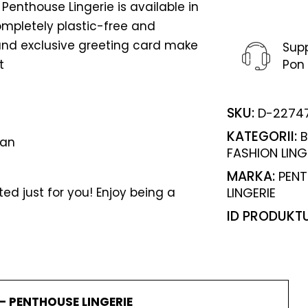
Penthouse Lingerie is available in
mpletely plastic-free and
 and exclusive greeting card make
Sup
Pon 
t
SKU:
D-2274
KATEGORII:
B
tan
FASHION LING
MARKA:
PEN
ated just for you! Enjoy being a
LINGERIE
ID PRODUKT
 – PENTHOUSE LINGERIE