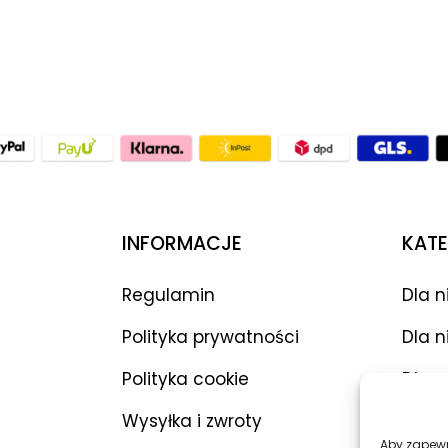
INFORMACJE
KATE
Regulamin
Dla n
Polityka prywatności
Dla n
Polityka cookie
Dla p
Wysyłka i zwroty
Wibr
Aby zapewni