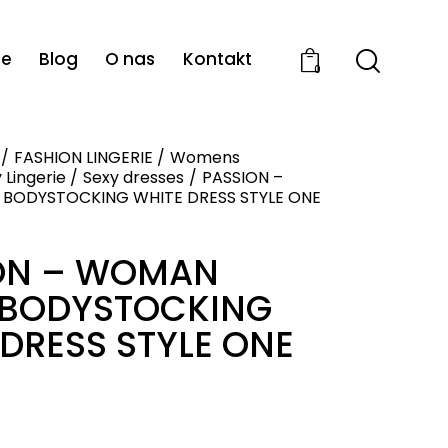
ie
Blog
O nas
Kontakt
0
FASHION LINGERIE
Womens
 Lingerie
Sexy dresses
PASSION –
BODYSTOCKING WHITE DRESS STYLE ONE
ON – WOMAN
 BODYSTOCKING
DRESS STYLE ONE