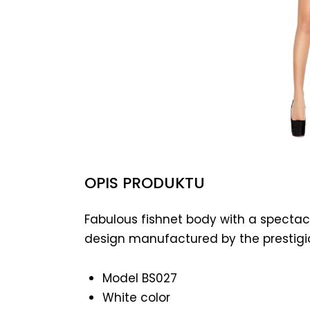
OPIS PRODUKTU
Fabulous fishnet body with a spectacu
design manufactured by the prestigiou
Model BS027
White color