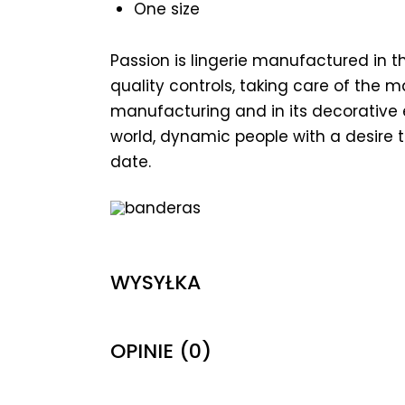
One size
Passion is lingerie manufactured in t
quality controls, taking care of the 
manufacturing and in its decorative
world, dynamic people with a desire 
date.
WYSYŁKA
OPINIE (0)