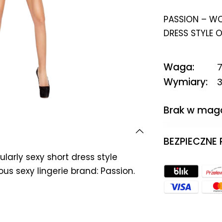
PASSION – W
DRESS STYLE O
Waga
7
Wymiary
3
Brak w mag
BEZPIECZNE
larly sexy short dress style
s sexy lingerie brand: Passion.