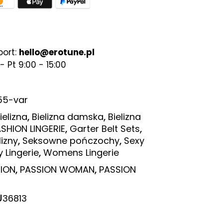
port:
hello@erotune.pl
- Pt 9:00 - 15:00
55-var
,
,
ielizna
Bielizna damska
Bielizna
,
,
SHION LINGERIE
Garter Belt Sets
,
,
izny
Seksowne pończochy
Sexy
,
y Lingerie
Womens Lingerie
,
,
ION
PASSION WOMAN
PASSION
U
36813