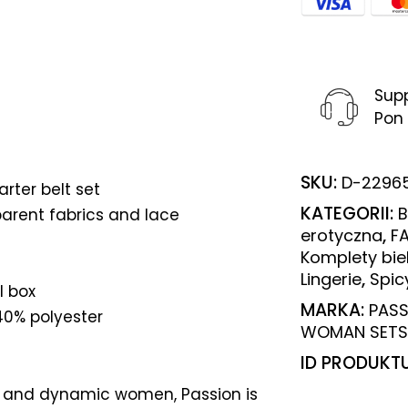
Sup
Pon 
SKU:
D-2296
rter belt set
KATEGORII:
B
arent fabrics and lace
,
erotyczna
FA
Komplety biel
,
Lingerie
Spic
l box
MARKA:
PASS
40% polyester
WOMAN SETS
ID PRODUKT
 and dynamic women, Passion is