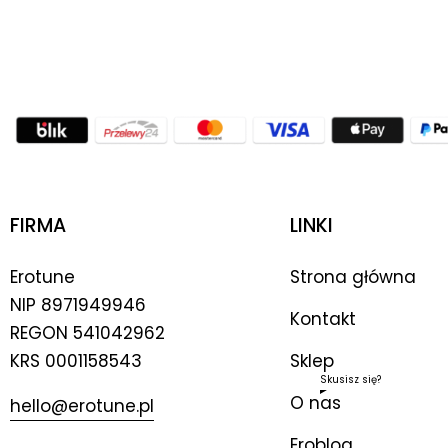
FIRMA
LINKI
Erotune
Strona główna
NIP
8971949946
Kontakt
REGON 541042962
KRS 0001158543
Sklep
Skusisz się?
O nas
hello@erotune.pl
Eroblog