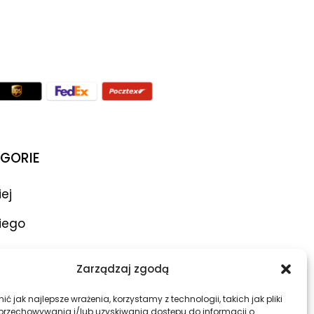
GORIE
iej
iego
ar
Zarządzaj zgodą
atory
ć jak najlepsze wrażenia, korzystamy z technologii, takich jak pliki
 przechowywania i/lub uzyskiwania dostępu do informacji o