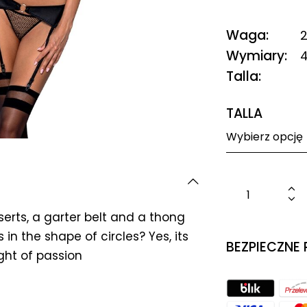
Waga
2
Wymiary
4
Talla
TALLA
erts, a garter belt and a thong
 in the shape of circles? Yes, its
BEZPIECZNE
ght of passion