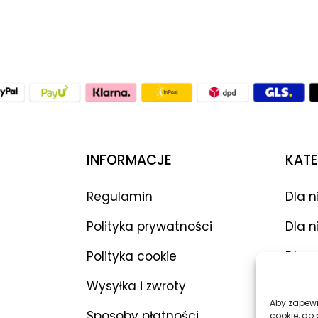
INFORMACJE
KATE
Regulamin
Dla n
Polityka prywatności
Dla n
Polityka cookie
Dla p
Wysyłka i zwroty
Wibr
Aby zapewni
Sposoby płatności
Dilda
cookie, do