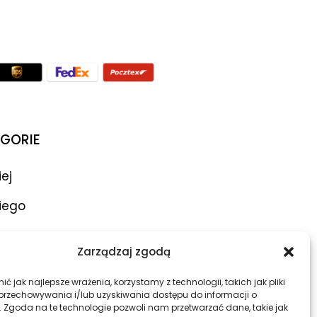
GORIE
iej
iego
ar
Zarządzaj zgodą
atory
ć jak najlepsze wrażenia, korzystamy z technologii, takich jak pliki
 przechowywania i/lub uzyskiwania dostępu do informacji o
. Zgoda na te technologie pozwoli nam przetwarzać dane, takie jak