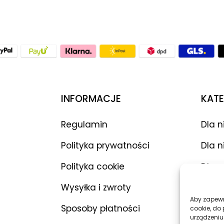
INFORMACJE
KATE
Regulamin
Dla n
Polityka prywatności
Dla n
Polityka cookie
Dla p
Wysyłka i zwroty
Wibr
Aby zapewni
Sposoby płatności
Dilda
cookie, do
urządzeniu