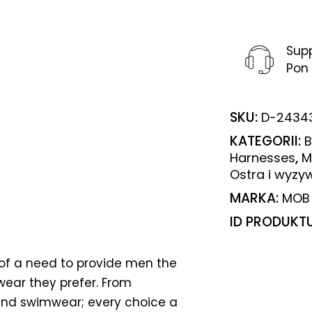
Sup
Pon 
SKU:
D-2434
KATEGORII:
B
,
Harnesses
M
Ostra i wyzy
MARKA:
MOB
ID PRODUKT
of a need to provide men the
wear they prefer. From
 and swimwear; every choice a