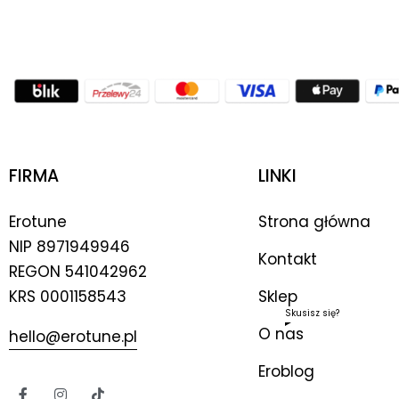
FIRMA
LINKI
Erotune
Strona główna
NIP
8971949946
Kontakt
REGON 541042962
KRS 0001158543
Sklep
Skusisz się?
O nas
hello@erotune.pl
Eroblog