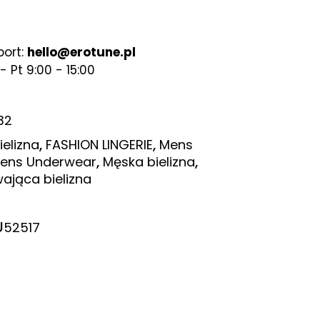
port:
hello@erotune.pl
- Pt 9:00 - 15:00
32
,
,
ielizna
FASHION LINGERIE
Mens
,
,
ens Underwear
Męska bielizna
wająca bielizna
U
52517