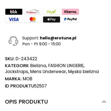
Support:
hello@erotune.pl
Pon - Pt 9:00 - 15:00
SKU:
D-243422
KATEGORII:
,
,
Bielizna
FASHION LINGERIE
,
,
Jockstraps
Mens Underwear
Męska bielizna
MARKA:
MOB
ID PRODUKTU
52507
OPIS PRODUKTU