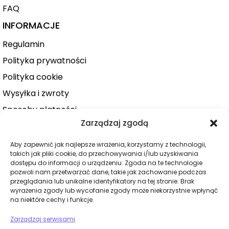
FAQ
INFORMACJE
Regulamin
Polityka prywatności
Polityka cookie
Wysyłka i zwroty
Sposoby płatności
Zarządzaj zgodą
Konto użytkownika
Zamówienie
Aby zapewnić jak najlepsze wrażenia, korzystamy z technologii,
takich jak pliki cookie, do przechowywania i/lub uzyskiwania
KATEGORIE
dostępu do informacji o urządzeniu. Zgoda na te technologie
pozwoli nam przetwarzać dane, takie jak zachowanie podczas
Dla niej
przeglądania lub unikalne identyfikatory na tej stronie. Brak
wyrażenia zgody lub wycofanie zgody może niekorzystnie wpłynąć
Dla niego
na niektóre cechy i funkcje.
Dla par
Zarządzaj serwisami
Wibratory