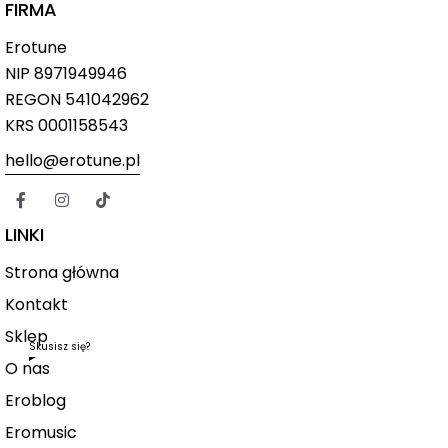
FIRMA
Erotune
NIP
8971949946
REGON 541042962
KRS 0001158543
hello@erotune.pl
LINKI
Strona główna
Kontakt
Sklep
Skusisz się?
O nas
Eroblog
Eromusic