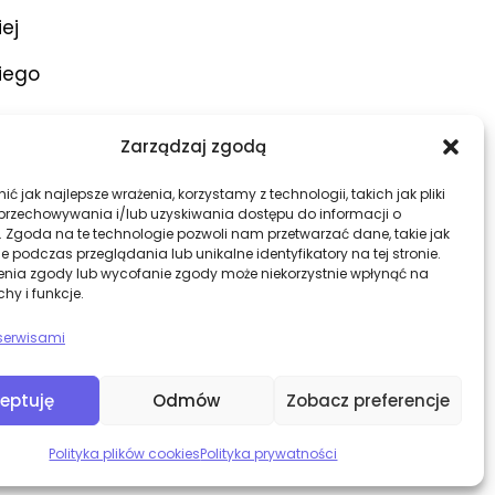
iej
iego
ar
Zarządzaj zgodą
atory
ć jak najlepsze wrażenia, korzystamy z technologii, takich jak pliki
 przechowywania i/lub uzyskiwania dostępu do informacji o
. Zgoda na te technologie pozwoli nam przetwarzać dane, takie jak
 podczas przeglądania lub unikalne identyfikatory na tej stronie.
enia zgody lub wycofanie zgody może niekorzystnie wpłynąć na
chy i funkcje.
zna
serwisami
eptuję
Odmów
Zobacz preferencje
Polityka plików cookies
Polityka prywatności