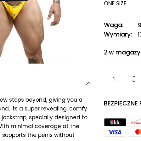
ONE SIZE
Waga
9
Wymiary
1
2 w magazy
ew steps beyond, giving you a
BEZPIECZNE
and, its a super revealing, comfy
a jockstrap, specially designed to
. With minimal coverage at the
 supports the penis without