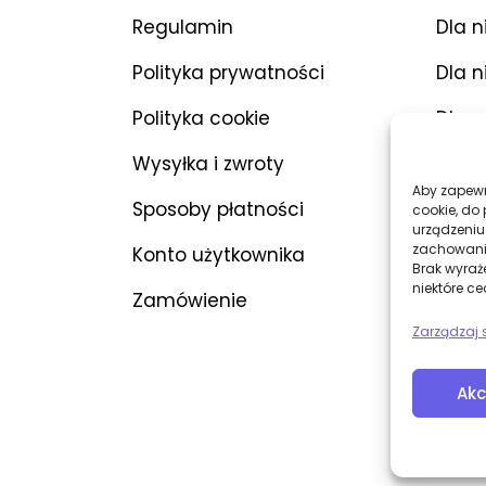
Regulamin
Dla n
Polityka prywatności
Dla n
Polityka cookie
Dla p
Wysyłka i zwroty
Wibr
Aby zapewni
Sposoby płatności
Dilda
cookie, do
urządzeniu
zachowanie
Konto użytkownika
BDSM
Brak wyraż
niektóre ce
Zamówienie
Bieli
Zarządzaj 
Akc