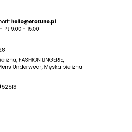
port:
hello@erotune.pl
- Pt 9:00 - 15:00
28
,
,
ielizna
FASHION LINGERIE
,
Mens Underwear
Męska bielizna
U
52513