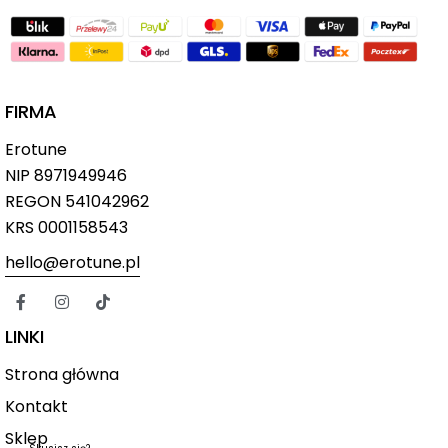
FIRMA
Erotune
NIP
8971949946
REGON 541042962
KRS 0001158543
hello@erotune.pl
LINKI
Strona główna
Kontakt
Sklep