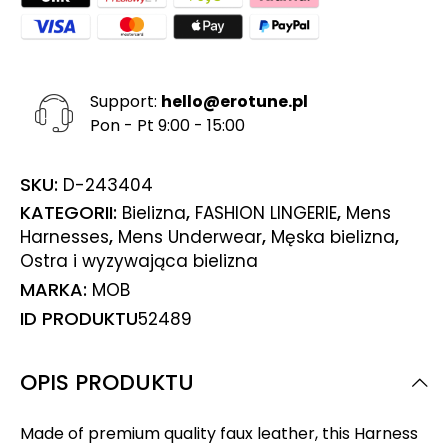
Support:
hello@erotune.pl
Pon - Pt 9:00 - 15:00
SKU:
D-243404
KATEGORII:
,
,
Bielizna
FASHION LINGERIE
Mens
,
,
,
Harnesses
Mens Underwear
Męska bielizna
Ostra i wyzywająca bielizna
MARKA:
MOB
ID PRODUKTU
52489
OPIS PRODUKTU
Made of premium quality faux leather, this Harness