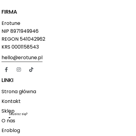
FIRMA
Erotune
NIP
8971949946
REGON 541042962
KRS 0001158543
hello@erotune.pl
LINKI
Strona główna
Kontakt
Sklep
Skusisz się?
O nas
Eroblog