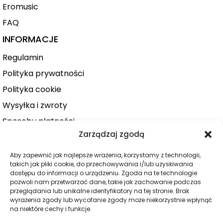
Eromusic
FAQ
INFORMACJE
Regulamin
Polityka prywatności
Polityka cookie
Wysyłka i zwroty
Sposoby płatności
Zarządzaj zgodą
Konto użytkownika
Zamówienie
Aby zapewnić jak najlepsze wrażenia, korzystamy z technologii,
takich jak pliki cookie, do przechowywania i/lub uzyskiwania
KATEGORIE
dostępu do informacji o urządzeniu. Zgoda na te technologie
pozwoli nam przetwarzać dane, takie jak zachowanie podczas
Dla niej
przeglądania lub unikalne identyfikatory na tej stronie. Brak
wyrażenia zgody lub wycofanie zgody może niekorzystnie wpłynąć
Dla niego
na niektóre cechy i funkcje.
Dla par