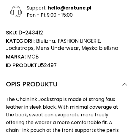
Support:
hello@erotune.pl
Pon - Pt 9:00 - 15:00
SKU:
D-243412
KATEGORII:
,
,
Bielizna
FASHION LINGERIE
,
,
Jockstraps
Mens Underwear
Męska bielizna
MARKA:
MOB
ID PRODUKTU
52497
OPIS PRODUKTU
The Chainlink Jockstrap is made of strong faux
leather in sleek black. With minimal coverage at
the back, sweat can evaporate more freely
offering the wearer a more comfortable fit. A
chain-link pouch at the front supports the penis