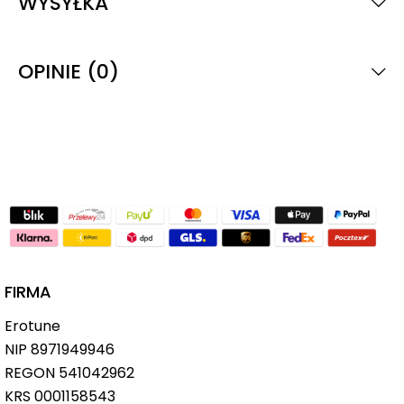
WYSYŁKA
OPINIE (0)
FIRMA
Erotune
NIP
8971949946
REGON 541042962
KRS 0001158543