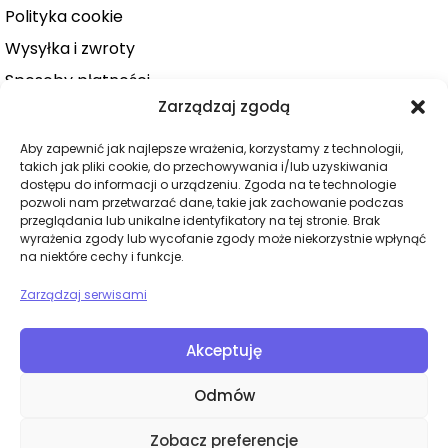
Polityka cookie
Wysyłka i zwroty
Sposoby płatności
Zarządzaj zgodą
Konto użytkownika
Zamówienie
Aby zapewnić jak najlepsze wrażenia, korzystamy z technologii,
takich jak pliki cookie, do przechowywania i/lub uzyskiwania
KATEGORIE
dostępu do informacji o urządzeniu. Zgoda na te technologie
pozwoli nam przetwarzać dane, takie jak zachowanie podczas
Dla niej
przeglądania lub unikalne identyfikatory na tej stronie. Brak
wyrażenia zgody lub wycofanie zgody może niekorzystnie wpłynąć
Dla niego
na niektóre cechy i funkcje.
Dla par
Zarządzaj serwisami
Wibratory
Dilda
Akceptuję
BDSM
Odmów
Bielizna
Zobacz preferencje