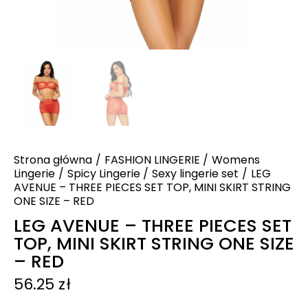
Strona główna
FASHION LINGERIE
Womens
Lingerie
Spicy Lingerie
Sexy lingerie set
LEG
AVENUE – THREE PIECES SET TOP, MINI SKIRT STRING
ONE SIZE – RED
LEG AVENUE – THREE PIECES SET
TOP, MINI SKIRT STRING ONE SIZE
– RED
56.25
zł