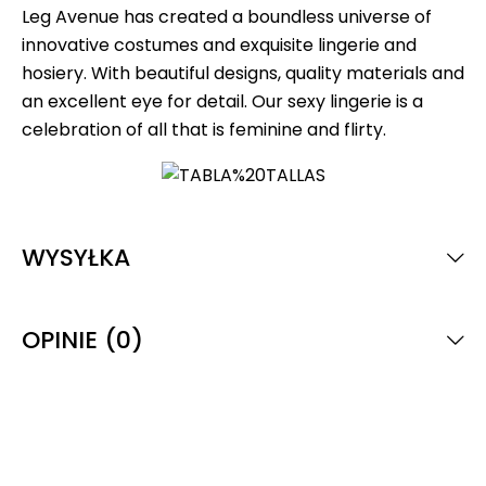
Leg Avenue has created a boundless universe of
innovative costumes and exquisite lingerie and
hosiery. With beautiful designs, quality materials and
an excellent eye for detail. Our sexy lingerie is a
celebration of all that is feminine and flirty.
WYSYŁKA
OPINIE (0)