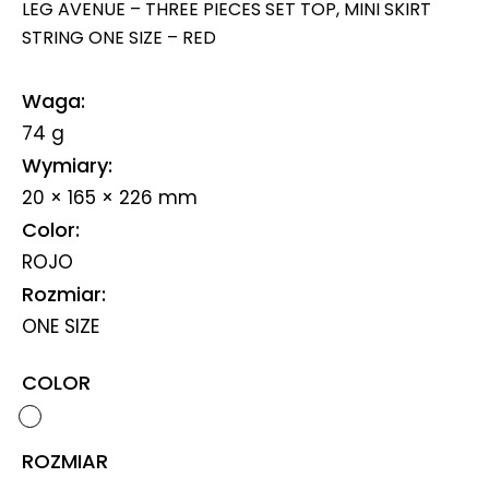
LEG AVENUE – THREE PIECES SET TOP, MINI SKIRT
STRING ONE SIZE – RED
Waga
74 g
Wymiary
20 × 165 × 226 mm
Color
ROJO
Rozmiar
ONE SIZE
COLOR
ROZMIAR