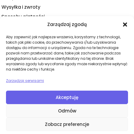
Wysyłka i zwroty
Sposoby płatności
Zarządzaj zgodą
Konto użytkownika
Zamówienie
Aby zapewnić jak najlepsze wrażenia, korzystamy z technologii,
takich jak pliki cookie, do przechowywania i/lub uzyskiwania
KATEGORIE
dostępu do informacji o urządzeniu. Zgoda na te technologie
pozwoli nam przetwarzać dane, takie jak zachowanie podczas
Dla niej
przeglądania lub unikalne identyfikatory na tej stronie. Brak
wyrażenia zgody lub wycofanie zgody może niekorzystnie wpłynąć
Dla niego
na niektóre cechy i funkcje.
Dla par
Zarządzaj serwisami
Wibratory
Dilda
Akceptuję
BDSM
Odmów
Bielizna
Zobacz preferencje