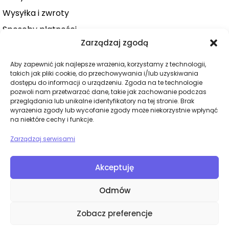
Wysyłka i zwroty
Sposoby płatności
Zarządzaj zgodą
Konto użytkownika
Zamówienie
Aby zapewnić jak najlepsze wrażenia, korzystamy z technologii,
takich jak pliki cookie, do przechowywania i/lub uzyskiwania
KATEGORIE
dostępu do informacji o urządzeniu. Zgoda na te technologie
pozwoli nam przetwarzać dane, takie jak zachowanie podczas
Dla niej
przeglądania lub unikalne identyfikatory na tej stronie. Brak
wyrażenia zgody lub wycofanie zgody może niekorzystnie wpłynąć
Dla niego
na niektóre cechy i funkcje.
Dla par
Zarządzaj serwisami
Wibratory
Dilda
Akceptuję
BDSM
Odmów
Bielizna
Zobacz preferencje