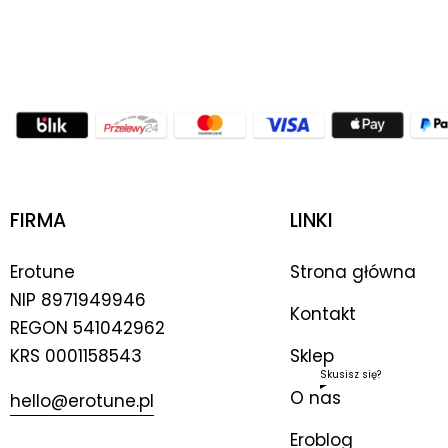
FIRMA
LINKI
Erotune
Strona główna
NIP
8971949946
Kontakt
REGON 541042962
KRS 0001158543
Sklep
Skusisz się?
O nas
hello@erotune.pl
Eroblog