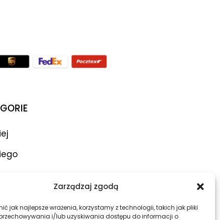
GORIE
iej
iego
ar
Zarządzaj zgodą
atory
ć jak najlepsze wrażenia, korzystamy z technologii, takich jak pliki
 przechowywania i/lub uzyskiwania dostępu do informacji o