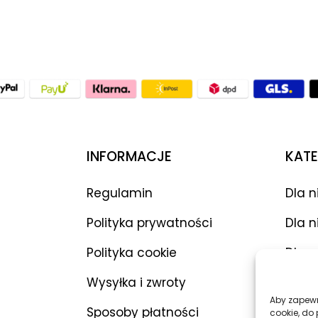
INFORMACJE
KATE
Regulamin
Dla n
Polityka prywatności
Dla n
Polityka cookie
Dla p
Wysyłka i zwroty
Wibr
Aby zapewni
Sposoby płatności
Dilda
cookie, do