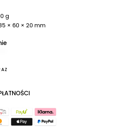
0 g
85 × 60 × 20 mm
nie
RAZ
 PŁATNOŚCI