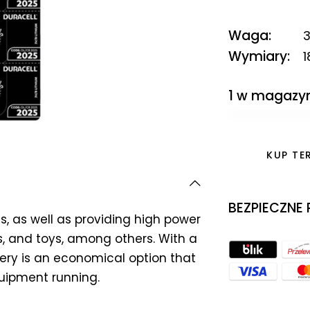
Waga
3
Wymiary
1
1 w magazy
KUP TE
BEZPIECZNE
, as well as providing high power
s, and toys, among others. With a
ttery is an economical option that
quipment running.