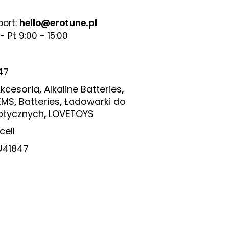
port:
hello@erotune.pl
- Pt 9:00 - 15:00
47
,
,
kcesoria
Alkaline Batteries
,
,
EMS
Batteries
Ładowarki do
,
otycznych
LOVETOYS
cell
U
41847