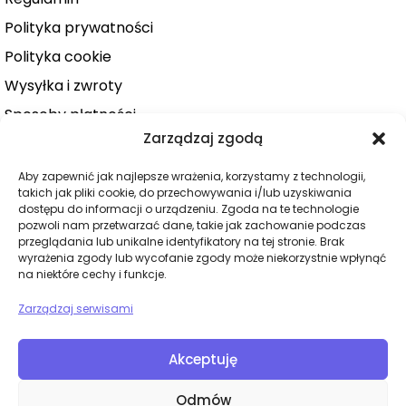
Polityka prywatności
Polityka cookie
Wysyłka i zwroty
Sposoby płatności
Zarządzaj zgodą
Konto użytkownika
Zamówienie
Aby zapewnić jak najlepsze wrażenia, korzystamy z technologii,
takich jak pliki cookie, do przechowywania i/lub uzyskiwania
KATEGORIE
dostępu do informacji o urządzeniu. Zgoda na te technologie
pozwoli nam przetwarzać dane, takie jak zachowanie podczas
Dla niej
przeglądania lub unikalne identyfikatory na tej stronie. Brak
wyrażenia zgody lub wycofanie zgody może niekorzystnie wpłynąć
Dla niego
na niektóre cechy i funkcje.
Dla par
Zarządzaj serwisami
Wibratory
Dilda
Akceptuję
BDSM
Odmów