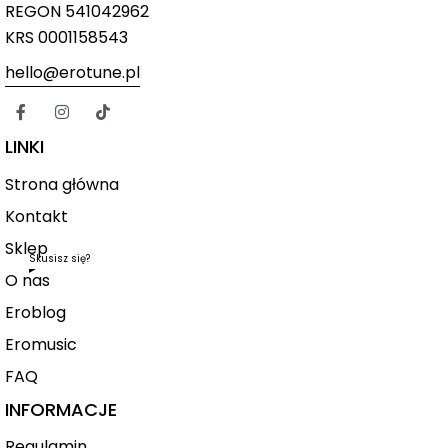
REGON 541042962
KRS 0001158543
hello@erotune.pl
LINKI
Strona główna
Kontakt
Sklep
Skusisz się?
O nas
Eroblog
Eromusic
FAQ
INFORMACJE
Regulamin