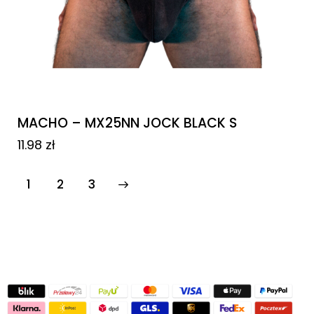
MACHO – MX25NN JOCK BLACK S
11.98
zł
1
→
2
3