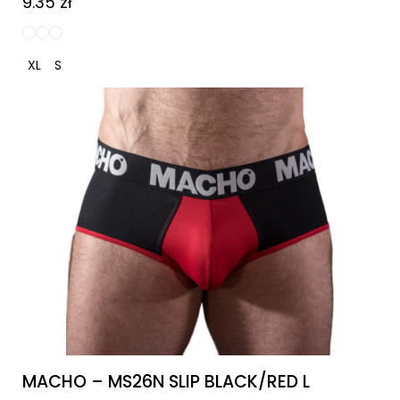
9.35
zł
XL
S
MACHO – MS26N SLIP BLACK/RED L