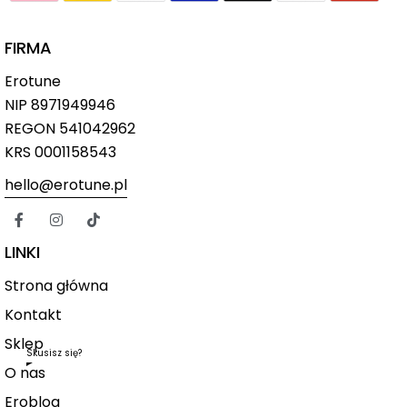
FIRMA
Erotune
NIP
8971949946
REGON 541042962
KRS 0001158543
hello@erotune.pl
LINKI
Strona główna
Kontakt
Sklep
Skusisz się?
O nas
Eroblog