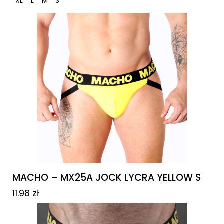
XL
L
M
S
MACHO – MX25A JOCK LYCRA YELLOW S
11.98
zł