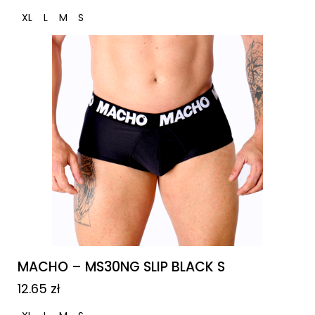
XL
L
M
S
MACHO – MS30NG SLIP BLACK S
12.65
zł