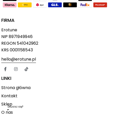
FIRMA
Erotune
NIP
8971949946
REGON 541042962
KRS 0001158543
hello@erotune.pl
LINKI
Strona główna
Kontakt
Sklep
Skusisz się?
O nas