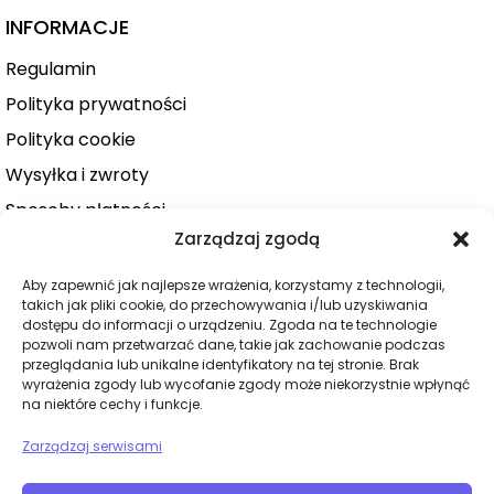
INFORMACJE
Regulamin
Polityka prywatności
Polityka cookie
Wysyłka i zwroty
Sposoby płatności
Zarządzaj zgodą
Konto użytkownika
Zamówienie
Aby zapewnić jak najlepsze wrażenia, korzystamy z technologii,
takich jak pliki cookie, do przechowywania i/lub uzyskiwania
KATEGORIE
dostępu do informacji o urządzeniu. Zgoda na te technologie
pozwoli nam przetwarzać dane, takie jak zachowanie podczas
Dla niej
przeglądania lub unikalne identyfikatory na tej stronie. Brak
wyrażenia zgody lub wycofanie zgody może niekorzystnie wpłynąć
Dla niego
na niektóre cechy i funkcje.
Dla par
Zarządzaj serwisami
Wibratory