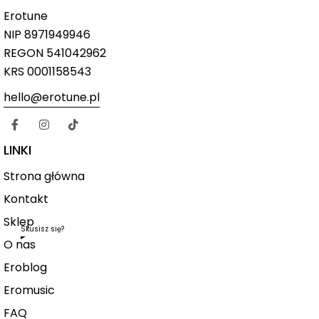
Erotune
NIP
8971949946
REGON 541042962
KRS 0001158543
hello@erotune.pl
LINKI
Strona główna
Kontakt
Sklep
Skusisz się?
O nas
Eroblog
Eromusic
FAQ