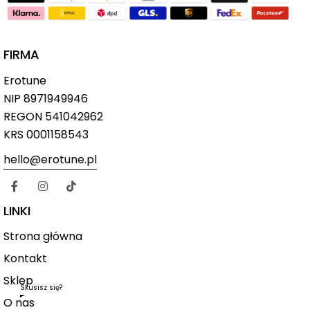
FIRMA
Erotune
NIP
8971949946
REGON 541042962
KRS 0001158543
hello@erotune.pl
LINKI
Strona główna
Kontakt
Sklep
Skusisz się?
O nas