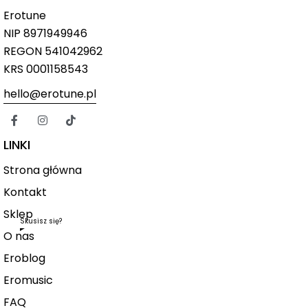
Erotune
NIP
8971949946
REGON 541042962
KRS 0001158543
hello@erotune.pl
LINKI
Strona główna
Kontakt
Sklep
Skusisz się?
O nas
Eroblog
Eromusic
FAQ