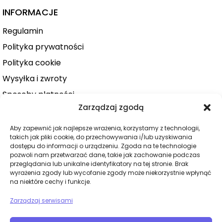
INFORMACJE
Regulamin
Polityka prywatności
Polityka cookie
Wysyłka i zwroty
Sposoby płatności
Zarządzaj zgodą
Konto użytkownika
Zamówienie
Aby zapewnić jak najlepsze wrażenia, korzystamy z technologii,
takich jak pliki cookie, do przechowywania i/lub uzyskiwania
KATEGORIE
dostępu do informacji o urządzeniu. Zgoda na te technologie
pozwoli nam przetwarzać dane, takie jak zachowanie podczas
Dla niej
przeglądania lub unikalne identyfikatory na tej stronie. Brak
wyrażenia zgody lub wycofanie zgody może niekorzystnie wpłynąć
Dla niego
na niektóre cechy i funkcje.
Dla par
Zarządzaj serwisami
Wibratory