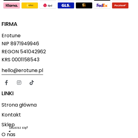
FIRMA
Erotune
NIP
8971949946
REGON 541042962
KRS 0001158543
hello@erotune.pl
LINKI
Strona główna
Kontakt
Sklep
Skusisz się?
O nas