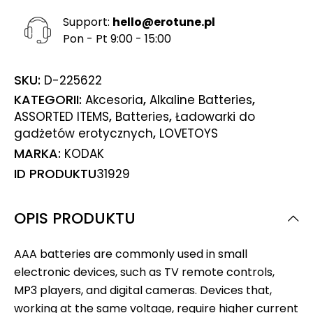
Support:
hello@erotune.pl
Pon - Pt 9:00 - 15:00
SKU:
D-225622
KATEGORII:
,
,
Akcesoria
Alkaline Batteries
,
,
ASSORTED ITEMS
Batteries
Ładowarki do
,
gadżetów erotycznych
LOVETOYS
MARKA:
KODAK
ID PRODUKTU
31929
OPIS PRODUKTU
AAA batteries are commonly used in small
electronic devices, such as TV remote controls,
MP3 players, and digital cameras. Devices that,
working at the same voltage, require higher current