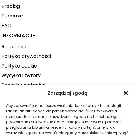
Eroblog
Eromusic
FAQ
INFORMACJE
Regulamin
Polityka prywatności
Polityka cookie
Wysyłka i zwroty
Sposoby płatności
Zarządzaj zgodą
Konto użytkownika
Zamówienie
Aby zapewnić jak najlepsze wrażenia, korzystamy z technologii,
takich jak pliki cookie, do przechowywania i/lub uzyskiwania
KATEGORIE
dostępu do informacji o urządzeniu. Zgoda na te technologie
pozwoli nam przetwarzać dane, takie jak zachowanie podczas
Dla niej
przeglądania lub unikalne identyfikatory na tej stronie. Brak
wyrażenia zgody lub wycofanie zgody może niekorzystnie wpłynąć