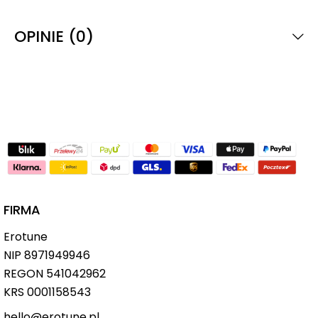
OPINIE (0)
FIRMA
Erotune
NIP
8971949946
REGON 541042962
KRS 0001158543
hello@erotune.pl