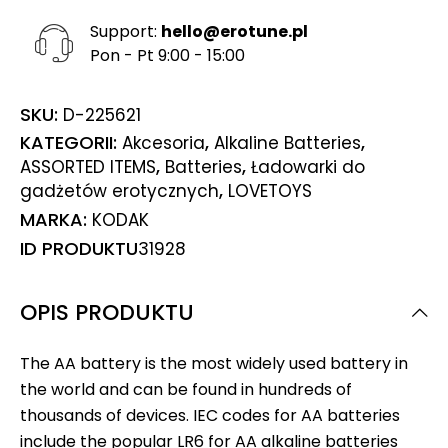
Support:
hello@erotune.pl
Pon - Pt 9:00 - 15:00
SKU:
D-225621
KATEGORII:
,
,
Akcesoria
Alkaline Batteries
,
,
ASSORTED ITEMS
Batteries
Ładowarki do
,
gadżetów erotycznych
LOVETOYS
MARKA:
KODAK
ID PRODUKTU
31928
OPIS PRODUKTU
The AA battery is the most widely used battery in
the world and can be found in hundreds of
thousands of devices. IEC codes for AA batteries
include the popular LR6 for AA alkaline batteries