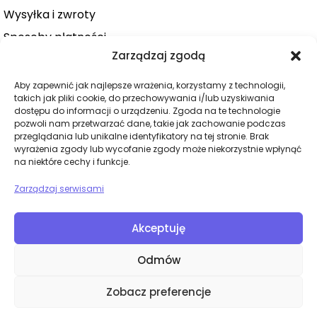
Wysyłka i zwroty
Sposoby płatności
Zarządzaj zgodą
Konto użytkownika
Zamówienie
Aby zapewnić jak najlepsze wrażenia, korzystamy z technologii,
takich jak pliki cookie, do przechowywania i/lub uzyskiwania
KATEGORIE
dostępu do informacji o urządzeniu. Zgoda na te technologie
pozwoli nam przetwarzać dane, takie jak zachowanie podczas
Dla niej
przeglądania lub unikalne identyfikatory na tej stronie. Brak
wyrażenia zgody lub wycofanie zgody może niekorzystnie wpłynąć
Dla niego
na niektóre cechy i funkcje.
Dla par
Zarządzaj serwisami
Wibratory
Dilda
Akceptuję
BDSM
Odmów
Bielizna
Zobacz preferencje